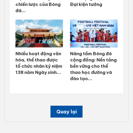
chiến lược của Bóng
Đại kiện tướng
đá...
Nhiều hoạt động văn
Nâng tầm Bóng đá
hóa, thể thao được
cộng đồng: Nền tảng
tổ chức nhân kỷ niệm
bền vững cho thể
138 năm Ngày sinh...
thao học đường và
đào tạo...
Quay lại