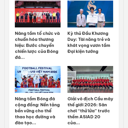
Nâng tầm tổ chức và
Kỳ thủ Đầu Khương
chuẩn hóa thương
Duy: Tài năng trẻ và
hiệu: Bước chuyển
khát vọng vươn tầm
chiến lược của Bóng
Đại kiện tướng
đá...
Nâng tầm Bóng đá
Giải vô địch Cầu mây
cộng đồng: Nền tảng
thế giới 2026: Sân
bền vững cho thể
chơi “thử lửa” trước
thao học đường và
thềm ASIAD 20
đào tạo...
của...