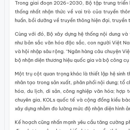
Trong giai đoạn 2026–2030, Bộ tập trung triển 
thống nhất nhận thức về vai trò của truyền thôn
huấn, bồi dưỡng về truyền thông hiện đại, truyền t
Cùng với đó, Bộ xây dựng hệ thống nội dung và t
như bản sắc văn hóa đặc sắc, con người Việt Nam
và hội nhập sâu rộng. “Ngân hàng câu chuyện Vi
bộ nhận diện thương hiệu quốc gia và bộ công cụ
Một trụ cột quan trọng khác là thiết lập hệ sinh 
nhân tạo trong sản xuất, phân phối nội dung; tổ 
hóa, du lịch, di sản, công nghiệp văn hóa; hợp 
chuyên gia, KOLs quốc tế và cộng đồng kiều bào.
xây dựng nhằm đo lường mức độ nhận diện hình ản
Kế hoạch cũng nhấn mạnh yêu cầu tăng cường phối