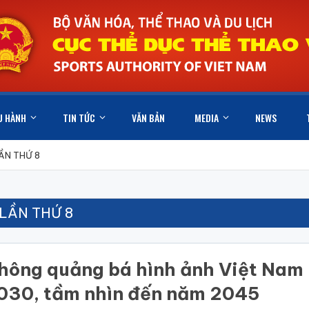
U HÀNH
TIN TỨC
VĂN BẢN
MEDIA
NEWS
ẦN THỨ 8
LẦN THỨ 8
thông quảng bá hình ảnh Việt Nam 
030, tầm nhìn đến năm 2045