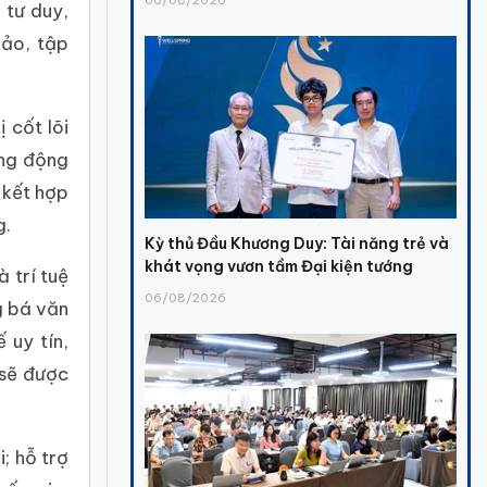
 tư duy,
hảo, tập
 cốt lõi
ăng động
 kết hợp
g.
Kỳ thủ Đầu Khương Duy: Tài năng trẻ và
khát vọng vươn tầm Đại kiện tướng
 trí tuệ
06/08/2026
g bá văn
 uy tín,
 sẽ được
; hỗ trợ