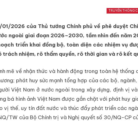
TRUYỀN THÔNG C
/01/2026 của Thủ tướng Chính phủ về phê duyệt Chi
nước ngoài giai đoạn 2026–2030, tầm nhìn đến năm 2
oạch triển khai đồng bộ, toàn diện các nhiệm vụ đư
õ trách nhiệm, rõ thẩm quyền, rõ thời gian và rõ kết q
h mẽ về nhận thức và hành động trong toàn hệ thống ch
hương; phát huy sức mạnh tổng hợp của các bộ, ngành,
gười Việt Nam ở nước ngoài trong xây dựng, định vị và
ng bá hình ảnh Việt Nam được gắn chặt với phát huy giá
vị thế, uy tín đất nước và thúc đẩy phát triển các ng
0-NQ/TW của Bộ Chính trị và Nghị quyết số 30/NQ-CP c