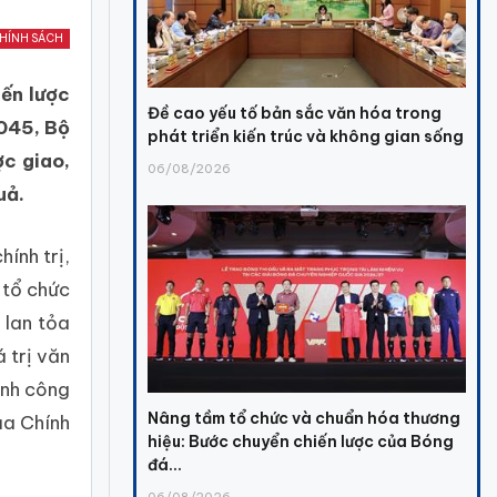
HÍNH SÁCH
ến lược
Đề cao yếu tố bản sắc văn hóa trong
045, Bộ
phát triển kiến trúc và không gian sống
ợc giao,
06/08/2026
uả.
ính trị,
 tổ chức
 lan tỏa
 trị văn
ành công
Nâng tầm tổ chức và chuẩn hóa thương
ủa Chính
hiệu: Bước chuyển chiến lược của Bóng
đá...
06/08/2026