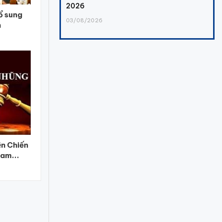
2026
ổ sung
03/08/2026
n
̣n Chiến
ham...