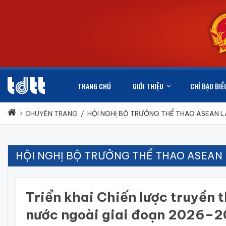
TRANG CHỦ
GIỚI THIỆU
CHỈ ĐẠO ĐIỀ
CHUYÊN TRANG
/
HỘI NGHỊ BỘ TRƯỞNG THỂ THAO ASEAN L
HỘI NGHỊ BỘ TRƯỞNG THỂ THAO ASEAN 
Triển khai Chiến lược truyền 
nước ngoài giai đoạn 2026–2