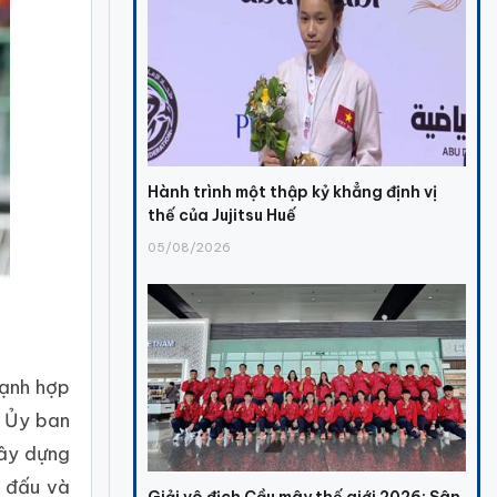
Hành trình một thập kỷ khẳng định vị
thế của Jujitsu Huế
05/08/2026
mạnh hợp
i Ủy ban
xây dựng
i đấu và
Giải vô địch Cầu mây thế giới 2026: Sân