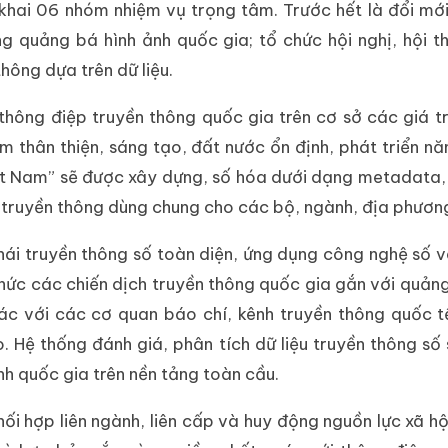
khai 06 nhóm nhiệm vụ trọng tâm. Trước hết là đổi mới
g quảng bá hình ảnh quốc gia; tổ chức hội nghị, hội t
hông dựa trên dữ liệu.
hông điệp truyền thông quốc gia trên cơ sở các giá trị
 thân thiện, sáng tạo, đất nước ổn định, phát triển n
ệt Nam” sẽ được xây dựng, số hóa dưới dạng metadata,
 truyền thông dùng chung cho các bộ, ngành, địa phươn
thái truyền thông số toàn diện, ứng dụng công nghệ số và
chức các chiến dịch truyền thông quốc gia gắn với quản
tác với các cơ quan báo chí, kênh truyền thông quốc tế
 Hệ thống đánh giá, phân tích dữ liệu truyền thông số
h quốc gia trên nền tảng toàn cầu.
 hợp liên ngành, liên cấp và huy động nguồn lực xã hội