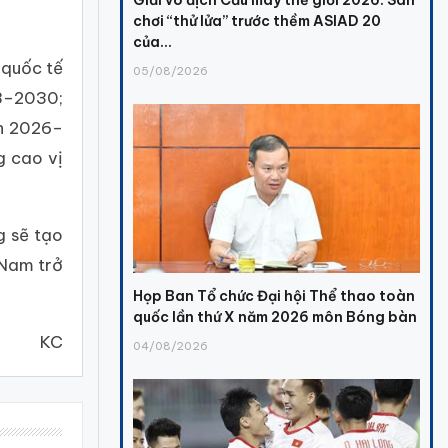
chơi “thử lửa” trước thềm ASIAD 20
của...
 quốc tế
05/08/2026
28–2030;
ạn 2026–
g cao vị
g sẽ tạo
 Nam trở
Họp Ban Tổ chức Đại hội Thể thao toàn
quốc lần thứ X năm 2026 môn Bóng bàn
KC
04/08/2026