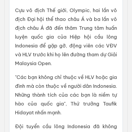
Cựu vô địch Thế giới, Olympic, hai lần vô
địch Đại hội thể thao châu Á và ba lần vô
địch châu Á đã đến thăm Trung tâm huấn
luyện quốc gia của Hiệp hội cầu lông
Indonesia để gặp gỡ, động viên các VĐV
và HLV trước khi họ lên đường tham dự Giải
Malaysia Open.
"Các bạn không chỉ thuộc về HLV hoặc gia
đình mà còn thuộc về người dân Indonesia.
Những thành tích của các bạn là niềm tự
hào của quốc gia", Thứ trưởng Taufik
Hidayat nhấn mạnh.
Đội tuyển cầu lông Indonesia đã không