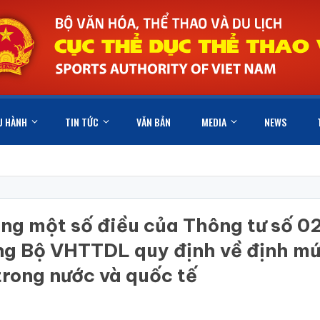
U HÀNH
TIN TỨC
VĂN BẢN
MEDIA
NEWS
 sung một số điều của Thông tư s
g Bộ VHTTDL quy định về định mức 
trong nước và quốc tế