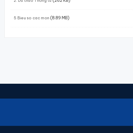
(262 KB)
2. Du thao Thong tu
(8.89 MB)
5 Bieu so cac mon