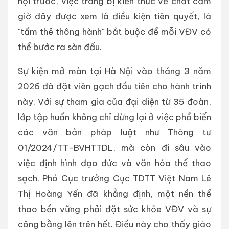
hội trước, việc trang bị kiến thức về chất cấm
giờ đây được xem là điều kiện tiên quyết, là
"tấm thẻ thông hành" bắt buộc để mỗi VĐV có
thể bước ra sàn đấu.
Sự kiện mở màn tại Hà Nội vào tháng 3 năm
2026 đã đặt viên gạch đầu tiên cho hành trình
này. Với sự tham gia của đại diện từ 35 đoàn,
lớp tập huấn không chỉ dừng lại ở việc phổ biến
các văn bản pháp luật như Thông tư
01/2024/TT-BVHTTDL, mà còn đi sâu vào
việc định hình đạo đức và văn hóa thể thao
sạch. Phó Cục trưởng Cục TDTT Việt Nam Lê
Thị Hoàng Yến đã khẳng định, một nền thể
thao bền vững phải đặt sức khỏe VĐV và sự
công bằng lên trên hết. Điều này cho thấy giáo