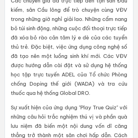
Các chuyên gia đã trực tiếp đến tận sàn Đấu
kiếm, sân Cầu lông để trò chuyện cùng VĐV
trong những giờ nghỉ giải lao. Những cẩm nang
bỏ túi sinh động, những cuộc đối thoại trực tiếp
đã xóa bỏ rào cản tâm lý e dè của các tuyển
thủ trẻ. Đặc biệt, việc ứng dụng công nghệ số
đã tạo nên một luồng sinh khí mới. Các VĐV
được hướng dẫn cài đặt và sử dụng hệ thống
học tập trực tuyến ADEL của Tổ chức Phòng
chống Doping thế giới (WADA) và tra cứu
thuốc qua hệ thống Global DRO.
Sự xuất hiện của ứng dụng "Play True Quiz" với
những câu hỏi trắc nghiệm thú vị và phần quà
lưu niệm đã biến một nội dung vốn dĩ căng
thẳng trở thành một sân chơi hấp dẫn. Cách