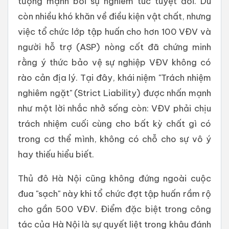
tượng mạnh bởi sự nghiêm túc tuyệt đối. Dù
còn nhiều khó khăn về điều kiện vật chất, nhưng
việc tổ chức lớp tập huấn cho hơn 100 VĐV và
người hỗ trợ (ASP) nòng cốt đã chứng minh
rằng ý thức bảo vệ sự nghiệp VĐV không có
rào cản địa lý. Tại đây, khái niệm "Trách nhiệm
nghiêm ngặt" (Strict Liability) được nhấn mạnh
như một lời nhắc nhở sống còn: VĐV phải chịu
trách nhiệm cuối cùng cho bất kỳ chất gì có
trong cơ thể mình, không có chỗ cho sự vô ý
hay thiếu hiểu biết.
Thủ đô Hà Nội cũng không đứng ngoài cuộc
đua "sạch" này khi tổ chức đợt tập huấn rầm rộ
cho gần 500 VĐV. Điểm đặc biệt trong công
tác của Hà Nội là sự quyết liệt trong khâu đánh