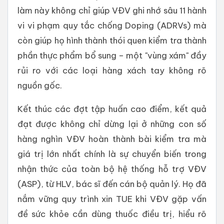
làm này không chỉ giúp VĐV ghi nhớ sâu 11 hành
vi vi phạm quy tắc chống Doping (ADRVs) mà
còn giúp họ hình thành thói quen kiểm tra thành
phần thực phẩm bổ sung – một "vùng xám" đầy
rủi ro với các loại hàng xách tay không rõ
nguồn gốc.
Kết thúc các đợt tập huấn cao điểm, kết quả
đạt được không chỉ dừng lại ở những con số
hàng nghìn VĐV hoàn thành bài kiểm tra mà
giá trị lớn nhất chính là sự chuyển biến trong
nhận thức của toàn bộ hệ thống hỗ trợ VĐV
(ASP), từ HLV, bác sĩ đến cán bộ quản lý. Họ đã
nắm vững quy trình xin TUE khi VĐV gặp vấn
đề sức khỏe cần dùng thuốc điều trị, hiểu rõ