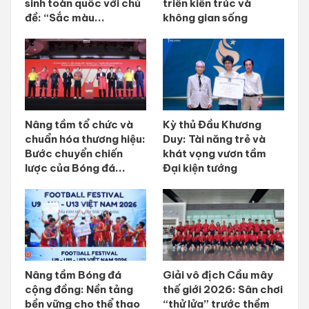
sinh toàn quốc với chủ
triển kiến trúc và
đề: “Sắc màu...
không gian sống
Nâng tầm tổ chức và
Kỳ thủ Đầu Khương
chuẩn hóa thương hiệu:
Duy: Tài năng trẻ và
Bước chuyển chiến
khát vọng vươn tầm
lược của Bóng đá...
Đại kiện tướng
Nâng tầm Bóng đá
Giải vô địch Cầu mây
cộng đồng: Nền tảng
thế giới 2026: Sân chơi
bền vững cho thể thao
“thử lửa” trước thềm