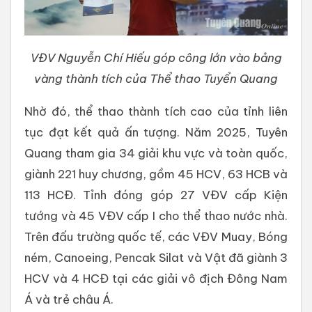
VĐV Nguyễn Chí Hiếu góp công lớn vào bảng
vàng thành tích của Thể thao Tuyển Quang
Nhờ đó, thể thao thành tích cao của tỉnh liên
tục đạt kết quả ấn tượng. Năm 2025, Tuyên
Quang tham gia 34 giải khu vực và toàn quốc,
giành 221 huy chương, gồm 45 HCV, 63 HCB và
113 HCĐ. Tỉnh đóng góp 27 VĐV cấp Kiện
tướng và 45 VĐV cấp I cho thể thao nước nhà.
Trên đấu trường quốc tế, các VĐV Muay, Bóng
ném, Canoeing, Pencak Silat và Vật đã giành 3
HCV và 4 HCĐ tại các giải vô địch Đông Nam
Á và trẻ châu Á.