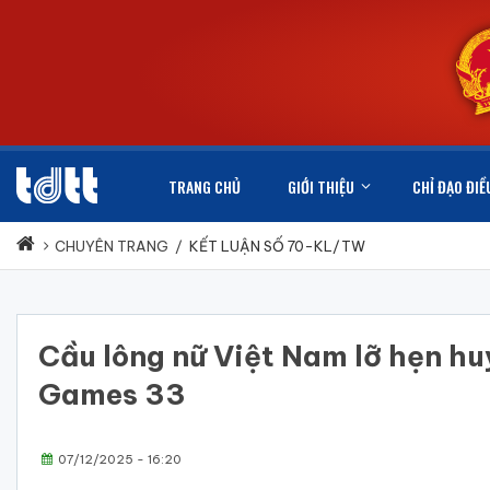
TRANG CHỦ
GIỚI THIỆU
CHỈ ĐẠO ĐIỀ
CHUYÊN TRANG
/
KẾT LUẬN SỐ 70-KL/TW
Cầu lông nữ Việt Nam lỡ hẹn hu
Games 33
07/12/2025 - 16:20