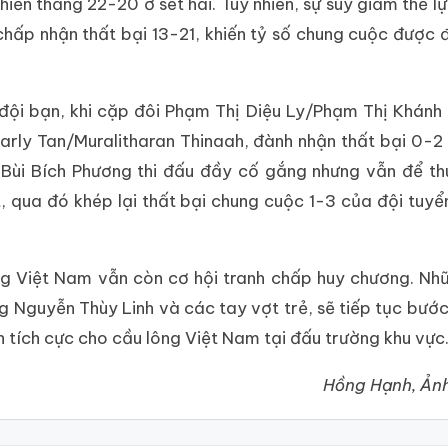
iến thắng 22-20 ở set hai. Tuy nhiên, sự suy giảm thể lự
 chấp nhận thất bại 13-21, khiến tỷ số chung cuộc được 
a đội bạn, khi cặp đôi Phạm Thị Diệu Ly/Phạm Thị Khánh
arly Tan/Muralitharan Thinaah, đành nhận thất bại 0-2 
hi Bùi Bích Phương thi đấu đầy cố gắng nhưng vẫn để th
et, qua đó khép lại thất bại chung cuộc 1-3 của đội tuyể
ông Việt Nam vẫn còn cơ hội tranh chấp huy chương. N
 Nguyễn Thùy Linh và các tay vợt trẻ, sẽ tiếp tục bướ
n tích cực cho cầu lông Việt Nam tại đấu trường khu vực
Hồng Hạnh, Ả