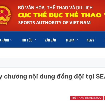
U HÀNH
TIN TỨC
VĂN BẢN
MEDIA
NEWS
y chương nội dung đồng đội tại S
THỂ THAO TRONG NƯỚC