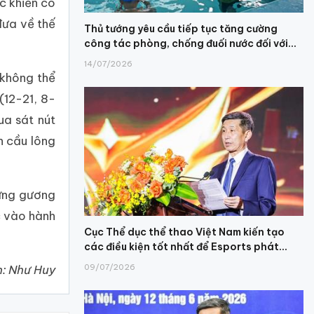
c khiến cô
đưa về thế
Thủ tướng yêu cầu tiếp tục tăng cường
công tác phòng, chống đuối nước đối với...
14/07/2026
 không thể
(12-21, 8-
ua sát nút
n cầu lông
hững gương
c vào hành
Cục Thể dục thể thao Việt Nam kiến tạo
.
các điều kiện tốt nhất để Esports phát...
09/07/2026
nh: Như Huy