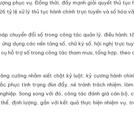
ượng phục vụ. Đồng thời, đẩy mạnh giải quyết thủ tục 
6 tỷ lệ xử lý thủ tục hành chính trực tuyến và số hóa v
háp chuyển đổi số trong công tác quản lý, điều hành; 
ị; ứng dụng các nền tảng số, chữ ký số, hội nghị trực tu
cụ hỗ trợ số trong công tác tham mưu, tổng hợp, theo d
ăng cường nhằm siết chặt kỷ luật, kỷ cương hành chính
hắc phục tình trạng đùn đẩy, né tránh trách nhiệm, là
nghiệp. Song song với đó, công tác đánh giá cán bộ, 
thể, định lượng, gắn với kết quả thực hiện nhiệm vụ, t