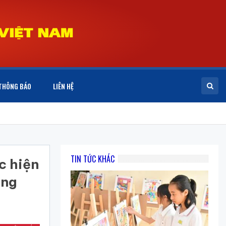
THÔNG BÁO
LIÊN HỆ
TIN TỨC KHÁC
c hiện
âng