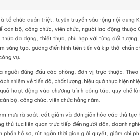
 tổ chức quán triệt, tuyên truyền sâu rộng nội dung K
ể cán bộ, công chức, viên chức, người lao động thuộc
 thức đa dạng, thiết thực, phù hợp với từng đối tượng,
m sáng tạo, gương điển hình tiên tiến và kịp thời chấn c
 công vụ.
a người đứng đầu các phòng, đơn vị trực thuộc. Theo
rách nhiệm về tiến độ, chất lượng, hiệu quả thực hiện nhi
u quả hoạt động vào chương trình công tác, quy chế là
i cán bộ, công chức, viên chức hằng năm.
ham mưu rà soát, cắt giảm và đơn giản hóa các thủ tục 
ng thủ tục liên quan trực tiếp đến người dân, doanh ngh
 phần hồ sơ, rút ngắn thời gian giải quyết, giảm chi phí