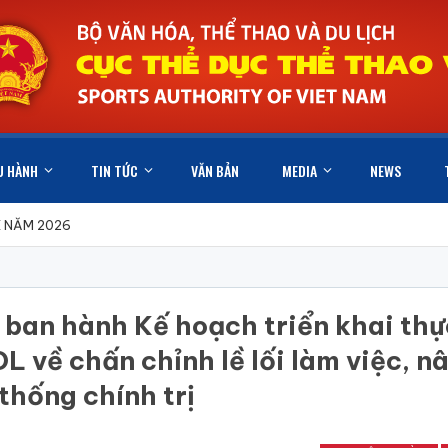
U HÀNH
TIN TỨC
VĂN BẢN
MEDIA
NEWS
X NĂM 2026
 ban hành Kế hoạch triển khai thự
ề chấn chỉnh lề lối làm việc, n
thống chính trị