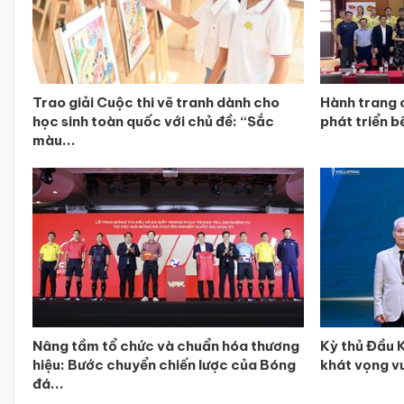
Trao giải Cuộc thi vẽ tranh dành cho
Hành trang 
học sinh toàn quốc với chủ đề: “Sắc
phát triển b
màu...
Nâng tầm tổ chức và chuẩn hóa thương
Kỳ thủ Đầu K
hiệu: Bước chuyển chiến lược của Bóng
khát vọng v
đá...