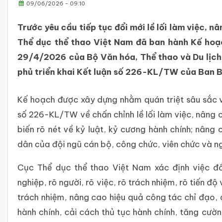
09/06/2026 - 09:10
Trước yêu cầu tiếp tục đổi mới lề lối làm việc, n
Thể dục thể thao Việt Nam đã ban hành Kế ho
29/4/2026 của Bộ Văn hóa, Thể thao và Du lịch
phủ triển khai Kết luận số 226-KL/TW của Ban Bí
Kế hoạch được xây dựng nhằm quán triệt sâu sắc v
số 226-KL/TW về chấn chỉnh lề lối làm việc, nâng 
biến rõ nét về kỷ luật, kỷ cương hành chính; nâng
dân của đội ngũ cán bộ, công chức, viên chức và n
Cục Thể dục thể thao Việt Nam xác định việc đổ
nghiệp, rõ người, rõ việc, rõ trách nhiệm, rõ tiến 
trách nhiệm, nâng cao hiệu quả công tác chỉ đạo, 
hành chính, cải cách thủ tục hành chính, tăng cườ