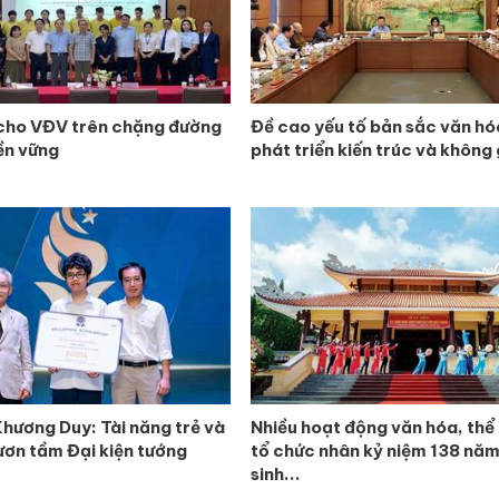
cho VĐV trên chặng đường
Đề cao yếu tố bản sắc văn hó
ền vững
phát triển kiến trúc và không
hương Duy: Tài năng trẻ và
Nhiều hoạt động văn hóa, thể
ươn tầm Đại kiện tướng
tổ chức nhân kỷ niệm 138 nă
sinh...