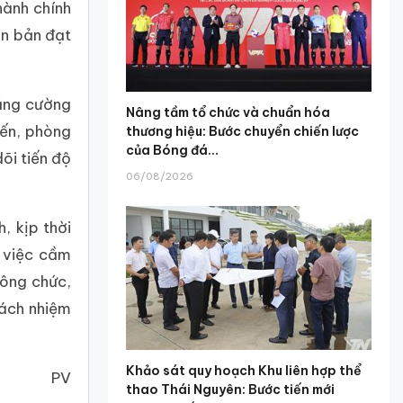
hành chính
ăn bản đạt
tăng cường
Nâng tầm tổ chức và chuẩn hóa
yến, phòng
thương hiệu: Bước chuyển chiến lược
của Bóng đá...
õi tiến độ
06/08/2026
, kịp thời
m việc cầm
công chức,
rách nhiệm
Khảo sát quy hoạch Khu liên hợp thể
PV
thao Thái Nguyên: Bước tiến mới