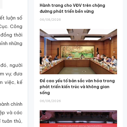
Hành trang cho VĐV trên chặng
đường phát triển bền vững
ết luận số
06/08/2026
 Cục. Công
 đồng thời
hỉnh những
 đó, người
ệm vụ; đưa
Đề cao yếu tố bản sắc văn hóa trong
m việc, kế
phát triển kiến trúc và không gian
sống
06/08/2026
hành chính
iệp và các
 tuân thủ,