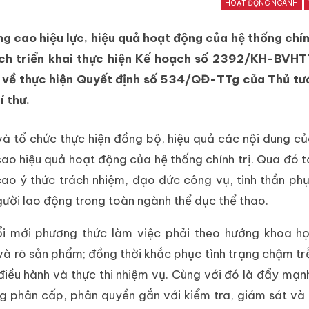
HOẠT ĐỘNG NGÀNH
âng cao hiệu lực, hiệu quả hoạt động của hệ thống chín
ạch triển khai thực hiện Kế hoạch số 2392/KH-BVH
 về thực hiện Quyết định số 534/QĐ-TTg của Thủ tư
 thư.
à tổ chức thực hiện đồng bộ, hiệu quả các nội dung củ
cao hiệu quả hoạt động của hệ thống chính trị. Qua đó 
 cao ý thức trách nhiệm, đạo đức công vụ, tinh thần ph
gười lao động trong toàn ngành thể dục thể thao.
i mới phương thức làm việc phải theo hướng khoa họ
độ và rõ sản phẩm; đồng thời khắc phục tình trạng chậm tr
điều hành và thực thi nhiệm vụ. Cùng với đó là đẩy mạn
ng phân cấp, phân quyền gắn với kiểm tra, giám sát và