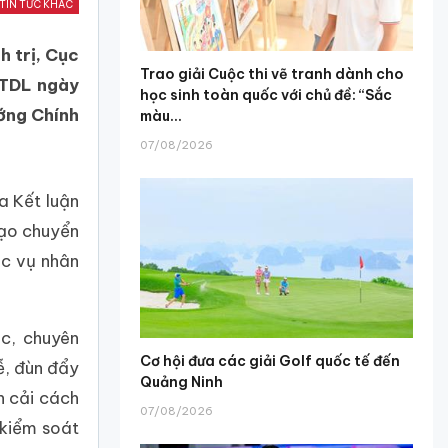
TIN TỨC KHÁC
h trị, Cục
Trao giải Cuộc thi vẽ tranh dành cho
TTDL ngày
học sinh toàn quốc với chủ đề: “Sắc
ớng Chính
màu...
07/08/2026
a Kết luận
tạo chuyển
ục vụ nhân
c, chuyên
Cơ hội đưa các giải Golf quốc tế đến
ễ, đùn đẩy
Quảng Ninh
h cải cách
07/08/2026
 kiểm soát