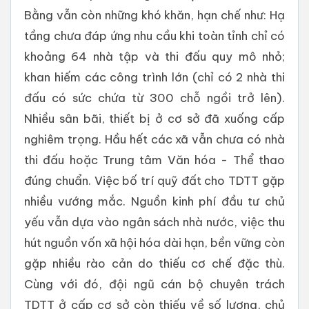
Bằng vẫn còn những khó khăn, hạn chế như: Hạ
tầng chưa đáp ứng nhu cầu khi toàn tỉnh chỉ có
khoảng 64 nhà tập và thi đấu quy mô nhỏ;
khan hiếm các công trình lớn (chỉ có 2 nhà thi
đấu có sức chứa từ 300 chỗ ngồi trở lên).
Nhiều sân bãi, thiết bị ở cơ sở đã xuống cấp
nghiêm trọng. Hầu hết các xã vẫn chưa có nhà
thi đấu hoặc Trung tâm Văn hóa - Thể thao
đúng chuẩn. Việc bố trí quỹ đất cho TDTT gặp
nhiều vướng mắc. Nguồn kinh phí đầu tư chủ
yếu vẫn dựa vào ngân sách nhà nước, việc thu
hút nguồn vốn xã hội hóa dài hạn, bền vững còn
gặp nhiều rào cản do thiếu cơ chế đặc thù.
Cùng với đó, đội ngũ cán bộ chuyên trách
TDTT ở cấp cơ sở còn thiếu về số lượng, chủ