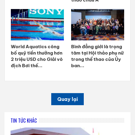
World Aquatics công
Bình đẳng giới là trọng
bố quỹ tiền thưởng hơn
tâm tại Hội thảo phụ nữ
2 triệu USD cho Giải vô
trong thể thao của Ủy
địch Bơi thế...
ban...
Quay lại
TIN TỨC KHÁC