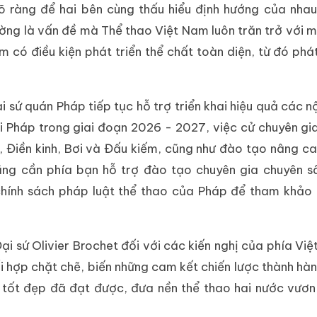
õ ràng để hai bên cùng thấu hiểu định hướng của nha
ường là vấn đề mà Thể thao Việt Nam luôn trăn trở với
m có điều kiện phát triển thể chất toàn diện, từ đó phá
sứ quán Pháp tiếp tục hỗ trợ triển khai hiệu quả các n
i Pháp trong giai đoạn 2026 - 2027, việc cử chuyên gia
Điền kinh, Bơi và Đấu kiếm, cũng như đào tạo nâng ca
ũng cần phía bạn hỗ trợ đào tạo chuyên gia chuyên s
 chính sách pháp luật thể thao của Pháp để tham khảo
.
ại sứ Olivier Brochet đối với các kiến nghị của phía Việ
i hợp chặt chẽ, biến những cam kết chiến lược thành hà
 tốt đẹp đã đạt được, đưa nền thể thao hai nước vươn