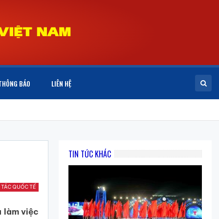
THÔNG BÁO
LIÊN HỆ
TIN TỨC KHÁC
 TÁC QUỐC TẾ
 làm việc