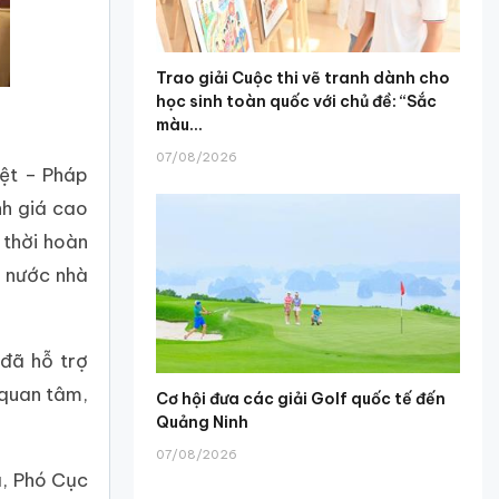
Trao giải Cuộc thi vẽ tranh dành cho
học sinh toàn quốc với chủ đề: “Sắc
màu...
07/08/2026
iệt – Pháp
nh giá cao
 thời hoàn
o nước nhà
 đã hỗ trợ
 quan tâm,
Cơ hội đưa các giải Golf quốc tế đến
Quảng Ninh
07/08/2026
a, Phó Cục