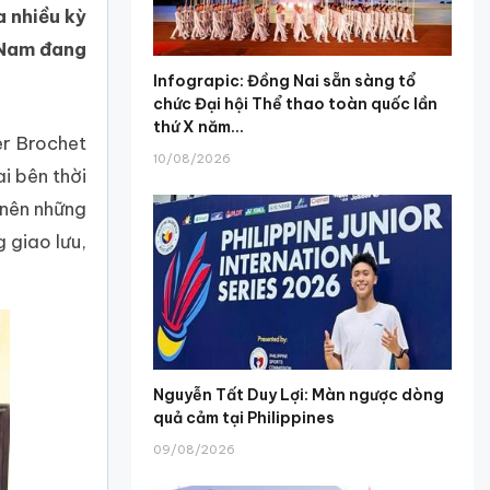
a nhiều kỳ
t Nam đang
Infograpic: Đồng Nai sẵn sàng tổ
chức Đại hội Thể thao toàn quốc lần
thứ X năm...
er Brochet
10/08/2026
i bên thời
 nên những
 giao lưu,
Nguyễn Tất Duy Lợi: Màn ngược dòng
quả cảm tại Philippines
09/08/2026