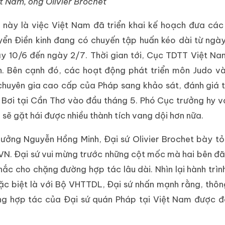
ệt Nam, ông Olivier Brochet
 này là việc Việt Nam đã triển khai kế hoạch đưa các
uyển Điền kinh đang có chuyến tập huấn kéo dài từ ngà
gày 10/6 đến ngày 2/7. Thời gian tới, Cục TDTT Việt N
ấn. Bên cạnh đó, các hoạt động phát triển môn Judo v
 chuyên gia cao cấp của Pháp sang khảo sát, đánh giá 
 Bơi tại Cần Thơ vào đầu tháng 5. Phó Cục trưởng hy v
sẽ gặt hái được nhiều thành tích vang dội hơn nữa.
rưởng Nguyễn Hồng Minh, Đại sứ Olivier Brochet bày tỏ
TVN. Đại sứ vui mừng trước những cột mốc mà hai bên đ
ắc cho chặng đường hợp tác lâu dài. Nhìn lại hành trìn
ặc biệt là với Bộ VHTTDL, Đại sứ nhấn mạnh rằng, thô
ng hợp tác của Đại sứ quán Pháp tại Việt Nam được đ