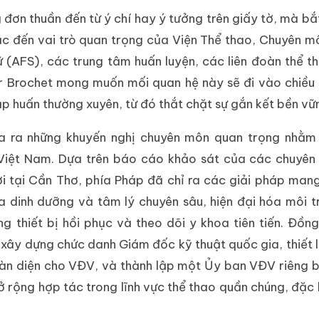
 đơn thuần đến từ ý chí hay ý tưởng trên giấy tờ, mà bắ
c đến vai trò quan trọng của Viện Thể thao, Chuyên m
ữ (AFS), các trung tâm huấn luyện, các liên đoàn thể 
er Brochet mong muốn mối quan hệ này sẽ đi vào chiều
p huấn thường xuyên, từ đó thắt chặt sự gắn kết bền vữ
ưa ra những khuyến nghị chuyên môn quan trọng nhằm
 Việt Nam. Dựa trên báo cáo khảo sát của các chuyên
 tại Cần Thơ, phía Pháp đã chỉ ra các giải pháp mang
a dinh dưỡng và tâm lý chuyên sâu, hiện đại hóa môi t
thiết bị hồi phục và theo dõi y khoa tiên tiến. Đồng
xây dựng chức danh Giám đốc kỹ thuật quốc gia, thiết 
toàn diện cho VĐV, và thành lập một Ủy ban VĐV riêng b
 rộng hợp tác trong lĩnh vực thể thao quần chúng, đặc b