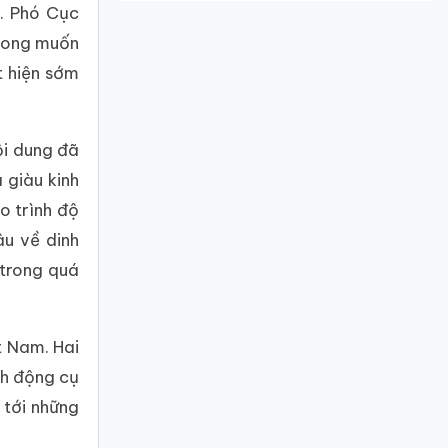
u. Phó Cục
 mong muốn
t hiện sớm
ội dung đã
 giàu kinh
o trình độ
âu về dinh
 trong quá
t Nam. Hai
nh động cụ
 tới những