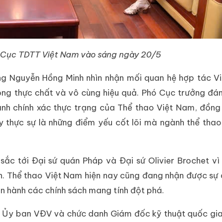
 sở Cục TDTT Việt Nam vào sáng ngày 20/5
ởng Nguyễn Hồng Minh nhìn nhận mối quan hệ hợp tác V
động thực chất và vô cùng hiệu quả. Phó Cục trưởng đá
nh chính xác thực trạng của Thể thao Việt Nam, đồng
y thực sự là những điểm yếu cốt lõi mà ngành thể tha
sắc tới Đại sứ quán Pháp và Đại sứ Olivier Brochet vì
yền. Thể thao Việt Nam hiện nay cũng đang nhận được sự
an hành các chính sách mang tính đột phá.
về Ủy ban VĐV và chức danh Giám đốc kỹ thuật quốc gi