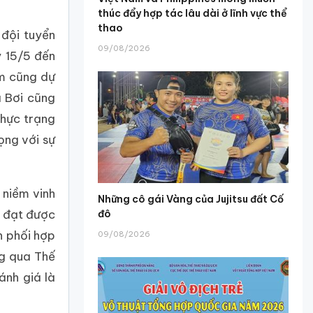
thúc đẩy hợp tác lâu dài ở lĩnh vực thể
thao
 đội tuyển
09/08/2026
y 15/5 đến
am cũng dự
à Bơi cũng
thực trạng
ọng với sự
 niềm vinh
Những cô gái Vàng của Jujitsu đất Cố
ã đạt được
đô
h phối hợp
09/08/2026
ng qua Thế
ánh giá là