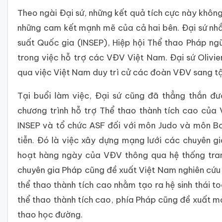
Theo ngài Đại sứ, những kết quả tích cực này không
những cam kết mạnh mẽ của cả hai bên. Đại sứ nhắ
suất Quốc gia (INSEP), Hiệp hội Thể thao Pháp ng
trong việc hỗ trợ các VĐV Việt Nam. Đại sứ Olivi
qua việc Việt Nam duy trì cử các đoàn VĐV sang tậ
Tại buổi làm việc, Đại sứ cũng đã thẳng thắn đ
chương trình hỗ trợ Thể thao thành tích cao của
INSEP và tổ chức ASF đối với môn Judo và môn Bơi
tiễn. Đó là việc xây dựng mạng lưới các chuyên gi
hoạt hàng ngày của VĐV thông qua hệ thống trang 
chuyên gia Pháp cũng đề xuất Việt Nam nghiên cứu 
thể thao thành tích cao nhằm tạo ra hệ sinh thái 
thể thao thành tích cao, phía Pháp cũng đề xuất mở
thao học đường.