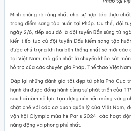
Pháp tại Vi
Minh chứng rõ ràng nhất cho sự hợp tác thực chất
trọng điểm sang tập huấn tại Pháp. Cụ thể, đội t
ngày 2/6, tiếp sau đó là đội tuyển Bắn súng từ n
kiến tiếp tục cử đội tuyển Đấu kiếm sang tập hu
được chú trọng khi hai bên thống nhất sẽ mời các
tại Việt Nam, mà gần nhất là chuyến khảo sát môn
hỗ trợ của các chuyên gia Pháp, Thể thao Việt Nam 
Đáp lại những đánh giá tốt đẹp từ phía Phó Cục t
hạnh khi được đồng hành cùng sự phát triển của T
sau hai năm nỗ lực, tạo dựng nên nền móng vững ch
chặt chẽ với các cơ quan quản lý của Việt Nam, đ
vận hội Olympic mùa hè Paris 2024, các hoạt độ
năng động và phong phú nhất.