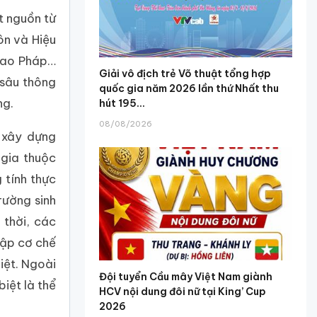
t nguồn từ
ôn và Hiệu
thao Pháp…
Giải vô địch trẻ Võ thuật tổng hợp
 sâu thông
quốc gia năm 2026 lần thứ Nhất thu
ng.
hút 195...
08/08/2026
 xây dựng
 gia thuộc
 tính thực
rường sinh
 thời, các
lập cơ chế
iệt. Ngoài
Đội tuyển Cầu mây Việt Nam giành
iệt là thể
HCV nội dung đôi nữ tại King’ Cup
2026