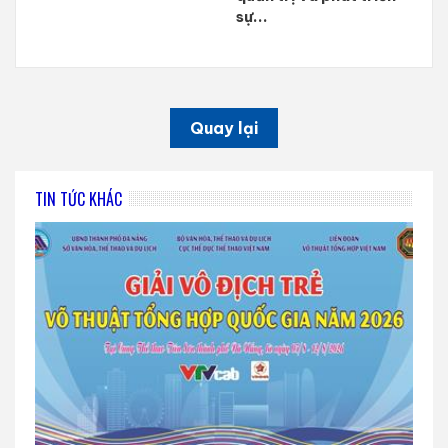
sự...
Quay lại
TIN TỨC KHÁC