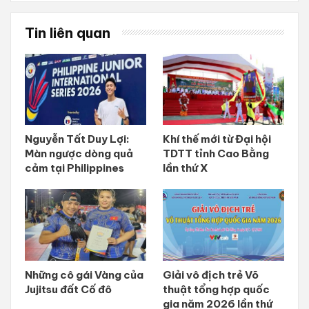
Tin liên quan
Nguyễn Tất Duy Lợi:
Khí thế mới từ Đại hội
Màn ngược dòng quả
TDTT tỉnh Cao Bằng
cảm tại Philippines
lần thứ X
Những cô gái Vàng của
Giải vô địch trẻ Võ
Jujitsu đất Cố đô
thuật tổng hợp quốc
gia năm 2026 lần thứ