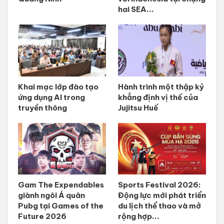
hai SEA...
Khai mạc lớp đào tạo
Hành trình một thập kỷ
ứng dụng AI trong
khẳng định vị thế của
truyền thông
Jujitsu Huế
Gam The Expendables
Sports Festival 2026:
giành ngôi Á quân
Động lực mới phát triển
Pubg tại Games of the
du lịch thể thao và mở
Future 2026
rộng hợp...