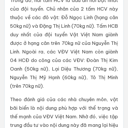
Trong đó, hai tấm HCV là dấu ấn nổi bật nhất
của đội tuyển. Chủ nhân của 2 tấm HCV này
thuộc về các đô vật: Đỗ Ngọc Linh (hạng cân
50kg nữ) và Đặng Thị Linh (70kg nữ). Tấm HCB
duy nhất của đội tuyển Vật Việt Nam giành
được ở hạng cân trên 70kg nữ của Nguyễn Thị
Linh. Ngoài ra, các VĐV Việt Nam còn giành
04 HCĐ do công của các VĐV: Đoàn Thị Kim
Oanh (50kg nữ), Lại Diệu Thương (70kg nữ),
Nguyễn Thị Mỹ Hạnh (60kg nữ), Tô Thị Minh
(trên 70kg nữ).
Theo đánh giá của các nhà chuyên môn, vật
bãi biển là nội dung phù hợp với thể trạng và
thế mạnh của VĐV Việt Nam. Nhờ đó, việc tập
trung đầu tư vào nội dung này đã mang lại hiệu