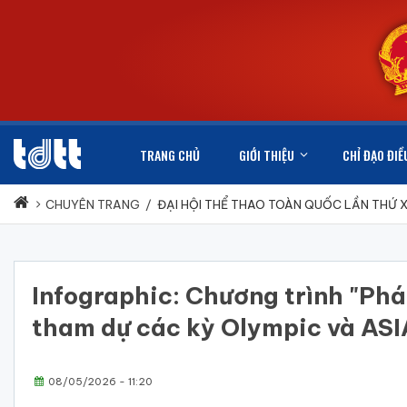
TRANG CHỦ
GIỚI THIỆU
CHỈ ĐẠO ĐIỀ
CHUYÊN TRANG
/
ĐẠI HỘI THỂ THAO TOÀN QUỐC LẦN THỨ 
Infographic: Chương trình "Phá
tham dự các kỳ Olympic và AS
08/05/2026 - 11:20