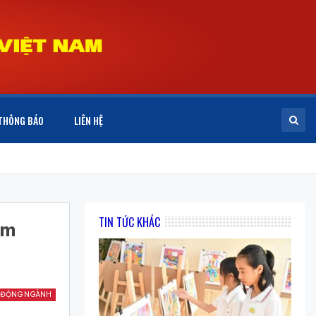
THÔNG BÁO
LIÊN HỆ
TIN TỨC KHÁC
ểm
 ĐỘNG NGÀNH