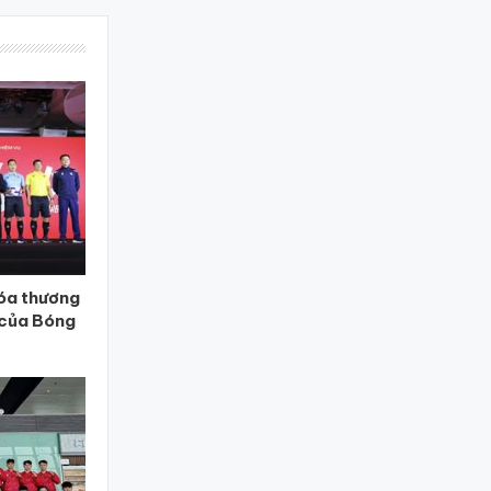
óa thương
 của Bóng