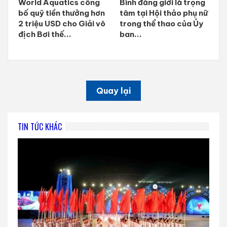
World Aquatics công
Bình đẳng giới là trọng
bố quỹ tiền thưởng hơn
tâm tại Hội thảo phụ nữ
2 triệu USD cho Giải vô
trong thể thao của Ủy
địch Bơi thế...
ban...
Quay lại
TIN TỨC KHÁC