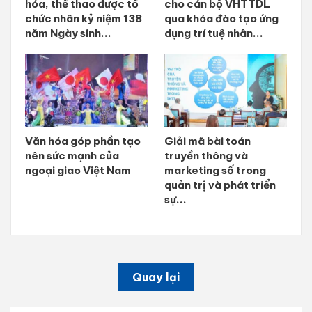
hóa, thể thao được tổ
cho cán bộ VHTTDL
chức nhân kỷ niệm 138
qua khóa đào tạo ứng
năm Ngày sinh...
dụng trí tuệ nhân...
Văn hóa góp phần tạo
Giải mã bài toán
nên sức mạnh của
truyền thông và
ngoại giao Việt Nam
marketing số trong
quản trị và phát triển
sự...
Quay lại