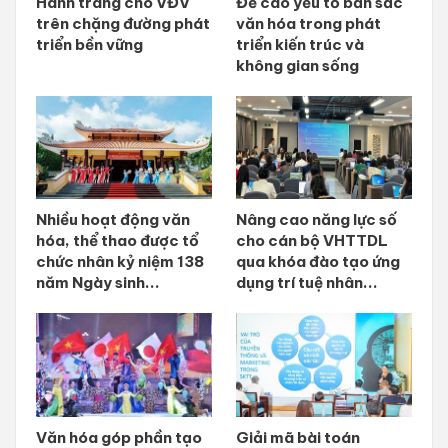
Hành trang cho VĐV
Đề cao yếu tố bản sắc
trên chặng đường phát
văn hóa trong phát
triển bền vững
triển kiến trúc và
không gian sống
Nhiều hoạt động văn
Nâng cao năng lực số
hóa, thể thao được tổ
cho cán bộ VHTTDL
chức nhân kỷ niệm 138
qua khóa đào tạo ứng
năm Ngày sinh...
dụng trí tuệ nhân...
Văn hóa góp phần tạo
Giải mã bài toán