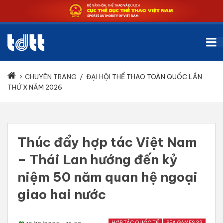
CHUYÊN TRANG
/
ĐẠI HỘI THỂ THAO TOÀN QUỐC LẦN
THỨ X NĂM 2026
Thúc đẩy hợp tác Việt Nam
– Thái Lan hướng đến kỷ
niệm 50 năm quan hệ ngoại
giao hai nước
HỢP TÁC QUỐC TẾ
SEA GAMES 33