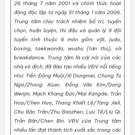
26 tháng 7 năm 2001 và chính thức hoạt
động độc lập từ ngày 31 tháng 1 năm 2006.
Trung tâm chịu trách nhiệm bố trí, tuyển
chọn, huấn luyện, thi đấu và quản lý 9 đội
tuyển tỉnh thuộc 6 môn gồm: vật, judo,
boxing, taekwondo, wushu (tán thủ), và
breakdance. Trung tâm là cái nôi của các
nhà vô địch, đã đào tạo nhiều VĐV nổi tiếng
như: Tiễn Đông Muội/Xi Dongmei, Chung Tú
Nga/Zhong Xiuer, Đổng Văn Kim/Dong
Wenjin, Mạch Khang Đức/Mai Kangde, Trần
Hoa/Chen Hua, Thang Khiết Lệ/Tang Jieli,
Chu Bảo Trân/Zhu Baozhen, Lưu Tề/Liu Qi,
Trần Bân/Chen Bin. VĐV của Trung tâm
nhiều lần đạt thành tích xuất sắc trong các