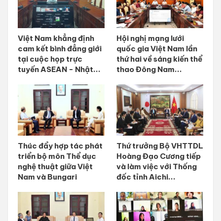
Việt Nam khẳng định
Hội nghị mạng lưới
cam kết bình đẳng giới
quốc gia Việt Nam lần
tại cuộc họp trực
thứ hai về sáng kiến thể
tuyến ASEAN - Nhật...
thao Đông Nam...
Thúc đẩy hợp tác phát
Thứ trưởng Bộ VHTTDL
triển bộ môn Thể dục
Hoàng Đạo Cương tiếp
nghệ thuật giữa Việt
và làm việc với Thống
Nam và Bungari
đốc tỉnh Aichi...