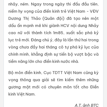
nhảy, ném. Ngay trong ngày thi đấu đầu tiên,
niềm hy vọng của điền kinh trẻ Việt Nam - VĐV
Dương Thị Thảo (Quân đội) đã tạo nên một
dấu ấn mạnh mẽ khi giành HCV nội dung Nhảy
cao nữ với thành tích 1m85, xuất sắc phá kỷ
lục trẻ mới. Đáng chú ý, đây là lần thứ hai trong
vòng chưa đầy hai tháng cô tự phá kỷ lục của
chính mình, khẳng định sự tiến bộ vượt bậc và
tiềm năng lớn cho điền kinh nước nhà.
Bộ môn điền kinh, Cục TDTT Việt Nam cũng kỳ
vọng thông qua giải sẽ tìm kiếm thêm những
gương mặt mới có chuyên môn tốt cho Điền
kinh Việt Nam.
A.T, ảnh BTC