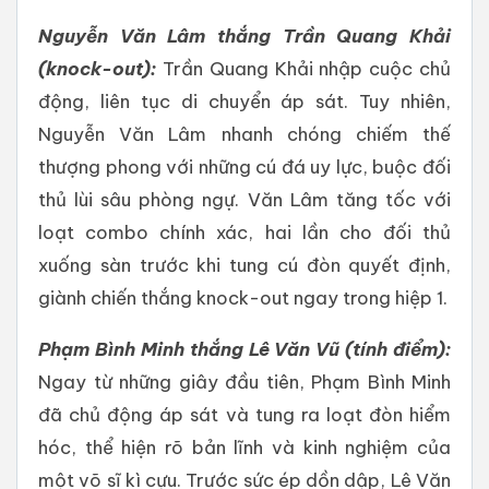
Nguyễn Văn Lâm thắng Trần Quang Khải
(knock-out):
Trần Quang Khải nhập cuộc chủ
động, liên tục di chuyển áp sát. Tuy nhiên,
Nguyễn Văn Lâm nhanh chóng chiếm thế
thượng phong với những cú đá uy lực, buộc đối
thủ lùi sâu phòng ngự. Văn Lâm tăng tốc với
loạt combo chính xác, hai lần cho đối thủ
xuống sàn trước khi tung cú đòn quyết định,
giành chiến thắng knock-out ngay trong hiệp 1.
Phạm Bình Minh thắng Lê Văn Vũ (tính điểm):
Ngay từ những giây đầu tiên, Phạm Bình Minh
đã chủ động áp sát và tung ra loạt đòn hiểm
hóc, thể hiện rõ bản lĩnh và kinh nghiệm của
một võ sĩ kì cựu. Trước sức ép dồn dập, Lê Văn