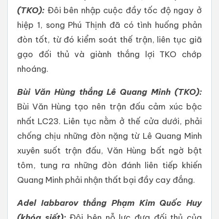
(TKO):
Đôi bên nhập cuộc đầy tốc độ ngay ở
hiệp 1, song Phú Thịnh đã có tình huống phản
đòn tốt, từ đó kiểm soát thế trận, liên tục giã
gạo đối thủ và giành thắng lợi TKO chớp
nhoáng.
Bùi Văn Hùng thắng Lê Quang Minh (TKO):
Bùi Văn Hùng tạo nên trận đấu cảm xúc bậc
nhất LC23. Liên tục nằm ở thế cửa dưới, phải
chống chịu những đòn nặng từ Lê Quang Minh
xuyên suốt trận đấu, Văn Hùng bất ngờ bật
tôm, tung ra những đòn đánh liên tiếp khiến
Quang Minh phải nhận thất bại đầy cay đắng.
Adel Iabbarov thắng Phạm Kim Quốc Huy
(khóa siết):
Đôi bên nỗ lực đưa đối thủ của