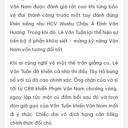
Văn Nam được đánh giá rất cao khi từng bảo
vệ đai thành công trước một tay đánh đứng
khét tiếng như HCV Wushu Châu Á Đinh Văn
Hương. Trong khi đó, Lê Văn Tuần lại thể hiện sự
tiến bộ ở phần khóa siết - mảng kỹ năng Văn
Nam vốn tương đối tốt.
Khi ai cũng nghĩ về một thế trận giằng co, Lê
Văn Tuần đã khiến cả nhà thi đấu Tây Hồ bùng
nổ với cú đá cao chính xác. Ống chân của võ sĩ
tới từ C88 khiến Phạm Văn Nam choáng váng,
ngay lập tức một cú đấm bồi sau đó và loạt
đòn giã gạo của Văn Tuần khiến Văn Nam mất
đi ý thức. Chiếc đai vô địch hạng cân 56kg
chính thức đổi chủ.