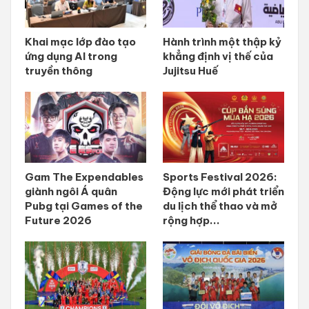
Khai mạc lớp đào tạo
Hành trình một thập kỷ
ứng dụng AI trong
khẳng định vị thế của
truyền thông
Jujitsu Huế
Gam The Expendables
Sports Festival 2026:
giành ngôi Á quân
Động lực mới phát triển
Pubg tại Games of the
du lịch thể thao và mở
Future 2026
rộng hợp...