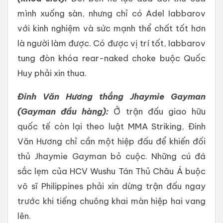
mình xuống sàn, nhưng chỉ có Adel Iabbarov
với kinh nghiệm và sức mạnh thể chất tốt hơn
là người làm được. Có được vị trí tốt, Iabbarov
tung đòn khóa rear-naked choke buộc Quốc
Huy phải xin thua.
Đinh Văn Hương thắng Jhaymie Gayman
(Gayman đầu hàng):
Ở trận đấu giao hữu
quốc tế còn lại theo luật MMA Striking, Đinh
Văn Hương chỉ cần một hiệp đấu để khiến đối
thủ Jhaymie Gayman bỏ cuộc. Những cú đá
sắc lẹm của HCV Wushu Tán Thủ Châu Á buộc
võ sĩ Philippines phải xin dừng trận đấu ngay
trước khi tiếng chuông khai màn hiệp hai vang
lên.