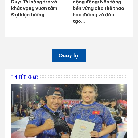
Duy: Tài năng trẻ và
cộng đồng: Nền tảng
khát vọng vươn tầm
bền vững cho thể thao
Đại kiện tướng
học đường và đào
tạo...
Quay lại
TIN TỨC KHÁC