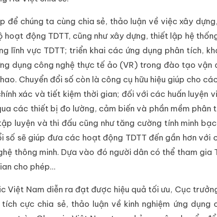
p để chúng ta cùng chia sẻ, thảo luận về việc xây dựng
bộ hoạt động TDTT, cũng như xây dựng, thiết lập hệ thống
g lĩnh vực TDTT; triển khai các ứng dụng phân tích, kh
, ứng dụng công nghệ thực tế ảo (VR) trong đào tạo vận 
 thao. Chuyển đổi số còn là công cụ hữu hiệu giúp cho cá
hính xác và tiết kiệm thời gian; đối với các huấn luyện v
qua các thiết bị đo lường, cảm biến và phần mềm phân tí
 tập luyện và thi đấu cũng như tăng cường tính minh bạ
đổi số sẽ giúp đưa các hoạt động TDTT đến gần hơn với
 nghệ thông minh. Dựa vào đó người dân có thể tham gia
ian cho phép...
c Việt Nam diễn ra đạt được hiệu quả tối ưu, Cục trưở
tích cực chia sẻ, thảo luận về kinh nghiệm ứng dụng