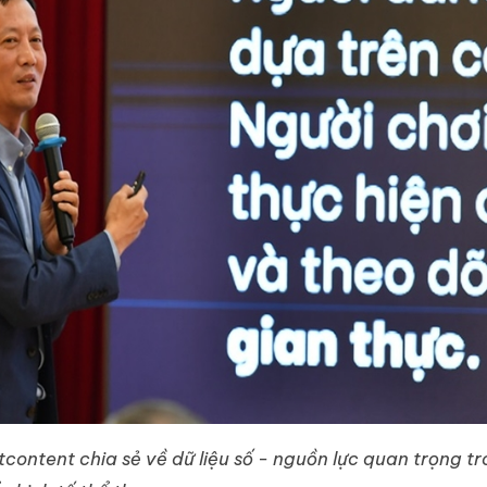
ntent chia sẻ về dữ liệu số - nguồn lực quan trọng tr