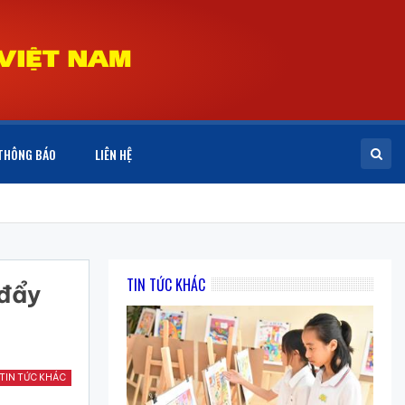
THÔNG BÁO
LIÊN HỆ
TIN TỨC KHÁC
 đẩy
TIN TỨC KHÁC