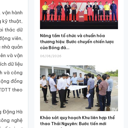
, vận hành
 kỹ thuật,
ai thác dữ
Nâng tầm tổ chức và chuẩn hóa
động viên,
thương hiệu: Bước chuyển chiến lược
c nhà quản
của Bóng đá...
iên và vận
06/08/2026
ch dữ liệu
ch và công
 cộng đồng
 TDTT theo
ng Đặng Hà
Khảo sát quy hoạch Khu liên hợp thể
 công nghệ
thao Thái Nguyên: Bước tiến mới