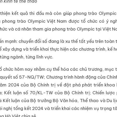
ển kinh tế thể thao
 thiện kết quả thi đấu mà còn giúp phong trào Olympi
ng phong trào Olympic Việt Nam được tổ chức có ý ngh
hức và cá nhân tham gia phong trào Olympic tại Việt N
n mạnh: chuyển đổi số đang là xu thế tất yếu trên toàn t
ể xây dựng và triển khai thực hiện các chương trình, kế 
 từng ngành, từng lĩnh vực.
tổ chức hôm nay nhằm cụ thể hóa các chủ trương, mục t
hị quyết số 57-NQ/TW; Chương trình hành động của Chín
ăm 2024 của Bộ Chính trị về đột phá phát triển khoa
; Kết luận số 70/KL-TW của Bộ Chính trị; Chiến lược 
Kết luận của Bộ trưởng Bộ Văn hóa, Thể thao và Du l
i nghị tổng kết 2024 và triển khai các nhiệm vụ trọng 
 Hà Việt chia sẻ.