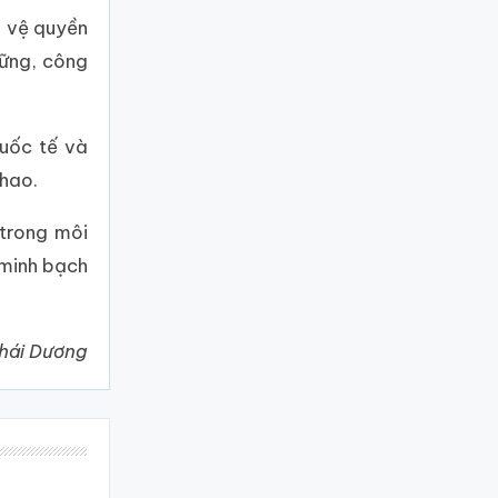
o vệ quyền
vững, công
quốc tế và
thao.
 trong môi
 minh bạch
Thái Dương