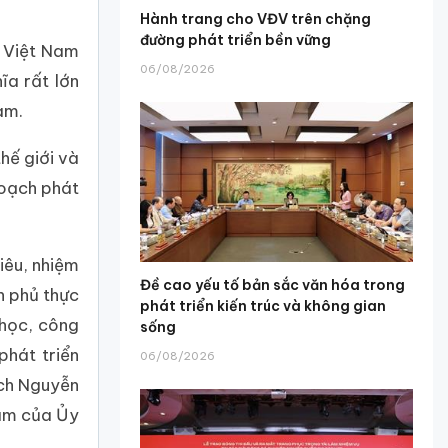
Hành trang cho VĐV trên chặng
đường phát triển bền vững
c Việt Nam
06/08/2026
ĩa rất lớn
am.
hế giới và
hoạch phát
iêu, nhiệm
Đề cao yếu tố bản sắc văn hóa trong
h phủ thực
phát triển kiến trúc và không gian
 học, công
sống
phát triển
06/08/2026
ịch Nguyễn
tâm của Ủy