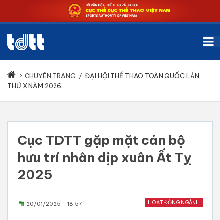
CHUYÊN TRANG
/
ĐẠI HỘI THỂ THAO TOÀN QUỐC LẦN
THỨ X NĂM 2026
Cục TDTT gặp mặt cán bộ
hưu trí nhân dịp xuân Ất Tỵ
2025
HOẠT ĐỘNG NGÀNH
20/01/2025 - 18:57