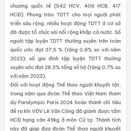
chương quốc tế (542 HCV, 406 HCB, 417
HCĐ). Phong trào TDTT cho mọi người phát
triển sâu rộng, nhiều hoạt động TDTT ở cơ sở
đã được tổ chức sôi nổi rộng khắp cả nước. Số
người tập luyện TDTT thường xuyên trên toàn
quốc ước đạt 37,5 % (tăng 0,8% so với năm
2023); số gia đình tập luyện TDTT thường
xuyên ước đạt 28,3% tổng số hộ (tăng 0,7% so
với năm 2023).
Đối với hoạt động Thể thao người khuyết tật,
trong năm qua đoàn Thể thao Việt Nam tham
dự Paralympic Paris 2024 hoàn thành chỉ tiêu
đề ra khi VĐV Lê Văn Công đã giành được tấm
HCĐ hạng cân 49kg ở môn Cử tạ. Thành tích
này đã giúp đưa đoàn Thể thao người khuyết