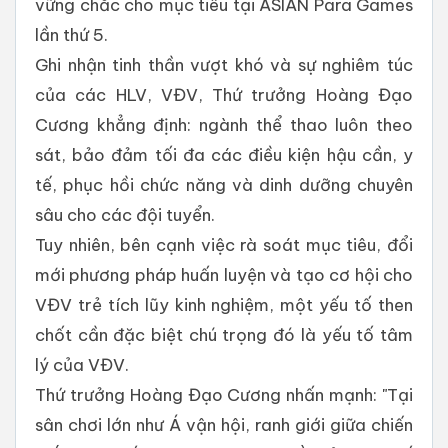
vững chắc cho mục tiêu tại ASIAN Para Games
lần thứ 5.
​Ghi nhận tinh thần vượt khó và sự nghiêm túc
của các HLV, VĐV, Thứ trưởng Hoàng Đạo
Cương khẳng định: ngành thể thao luôn theo
sát, bảo đảm tối đa các điều kiện hậu cần, y
tế, phục hồi chức năng và dinh dưỡng chuyên
sâu cho các đội tuyển.
​Tuy nhiên, bên cạnh việc rà soát mục tiêu, đổi
mới phương pháp huấn luyện và tạo cơ hội cho
VĐV trẻ tích lũy kinh nghiệm, một yếu tố then
chốt cần đặc biệt chú trọng đó là yếu tố tâm
lý của VĐV.
​Thứ trưởng Hoàng Đạo Cương nhấn mạnh: "Tại
sân chơi lớn như Á vận hội, ranh giới giữa chiến