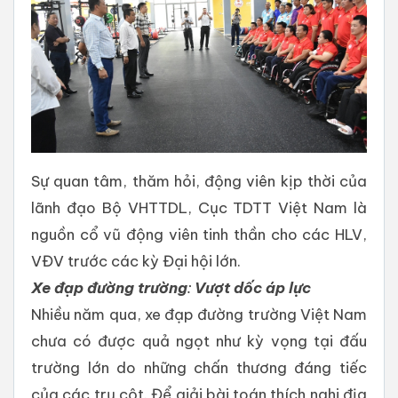
Sự quan tâm, thăm hỏi, động viên kịp thời của
lãnh đạo Bộ VHTTDL, Cục TDTT Việt Nam là
nguồn cổ vũ động viên tinh thần cho các HLV,
VĐV trước các kỳ Đại hội lớn.
Xe
đạp
đường
trường
:
Vượt
dốc
áp
lực
​Nhiều năm qua, xe đạp đường trường Việt Nam
chưa có được quả ngọt như kỳ vọng tại đấu
trường lớn do những chấn thương đáng tiếc
của các trụ cột. Để giải bài toán thích nghi địa