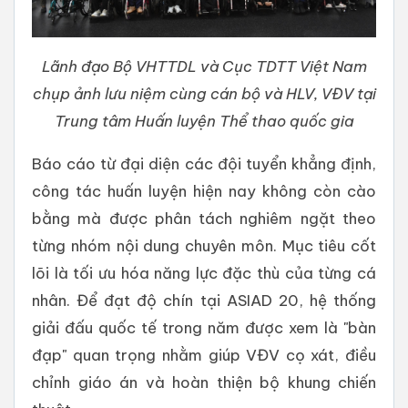
Lãnh đạo Bộ VHTTDL và Cục TDTT Việt Nam
chụp ảnh lưu niệm cùng cán bộ và HLV, VĐV tại
Trung tâm Huấn luyện Thể thao quốc gia
Báo cáo từ đại diện các đội tuyển khẳng định,
công tác huấn luyện hiện nay không còn cào
bằng mà được phân tách nghiêm ngặt theo
từng nhóm nội dung chuyên môn. Mục tiêu cốt
lõi là tối ưu hóa năng lực đặc thù của từng cá
nhân. Để đạt độ chín tại ASIAD 20, hệ thống
giải đấu quốc tế trong năm được xem là "bàn
đạp" quan trọng nhằm giúp VĐV cọ xát, điều
chỉnh giáo án và hoàn thiện bộ khung chiến