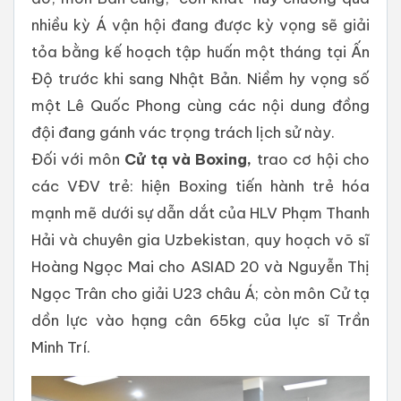
nhiều kỳ Á vận hội đang được kỳ vọng sẽ giải
tỏa bằng kế hoạch tập huấn một tháng tại Ấn
Độ trước khi sang Nhật Bản. Niềm hy vọng số
một Lê Quốc Phong cùng các nội dung đồng
đội đang gánh vác trọng trách lịch sử này.
Đối với môn
Cử
tạ
và
Boxing,
trao cơ hội cho
các VĐV trẻ: hiện Boxing tiến hành trẻ hóa
mạnh mẽ dưới sự dẫn dắt của HLV Phạm Thanh
Hải và chuyên gia Uzbekistan, quy hoạch võ sĩ
Hoàng Ngọc Mai cho ASIAD 20 và Nguyễn Thị
Ngọc Trân cho giải U23 châu Á; còn môn Cử tạ
dồn lực vào hạng cân 65kg của lực sĩ Trần
Minh Trí.