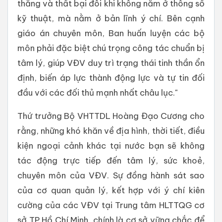
thắng và thất bại đôi khi không nằm ở thông số
kỹ thuật, mà nằm ở bản lĩnh ý chí. Bên cạnh
giáo án chuyên môn, Ban huấn luyện các bộ
môn phải đặc biệt chú trọng công tác chuẩn bị
tâm lý, giúp VĐV duy trì trạng thái tinh thần ổn
định, biến áp lực thành động lực và tự tin đối
đầu với các đối thủ mạnh nhất châu lục."
Thứ trưởng Bộ VHTTDL Hoàng Đạo Cương cho
rằng, những khó khăn về địa hình, thời tiết, điều
kiện ngoại cảnh khác tại nước bạn sẽ không
tác động trực tiếp đến tâm lý, sức khoẻ,
chuyên môn của VĐV. Sự đồng hành sát sao
của cơ quan quản lý, kết hợp với ý chí kiên
cường của các VĐV tại Trung tâm HLTTQG cơ
sở TP Hồ Chí Minh, chính là cơ sở vững chắc để