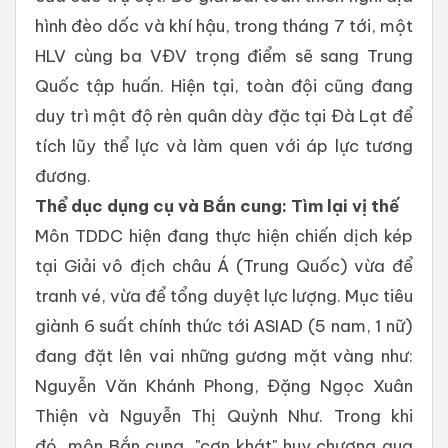
hình đèo dốc và khí hậu, trong tháng 7 tới, một
HLV cùng ba VĐV trọng điểm sẽ sang Trung
Quốc tập huấn. Hiện tại, toàn đội cũng đang
duy trì mật độ rèn quân dày đặc tại Đà Lạt để
tích lũy thể lực và làm quen với áp lực tương
đương.
​Thể dục dụng cụ và Bắn cung: Tìm lại vị thế
​Môn TDDC hiện đang thực hiện chiến dịch kép
tại Giải vô địch châu Á (Trung Quốc) vừa để
tranh vé, vừa để tổng duyệt lực lượng. Mục tiêu
giành 6 suất chính thức tới ASIAD (5 nam, 1 nữ)
đang đặt lên vai những gương mặt vàng như:
Nguyễn Văn Khánh Phong, Đặng Ngọc Xuân
Thiện và Nguyễn Thị Quỳnh Như. Trong khi
đó, môn Bắn cung, "cơn khát" huy chương qua