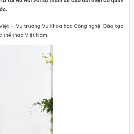
a tại Hà Nội với sự tham dự của đại diện cơ quan
ớc.
 Việt - Vụ trưởng Vụ Khoa học Công nghệ, Đào tạo
c thể thao Việt Nam.