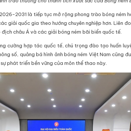
hành trao thưởng cho thành tích xuất sắc của Bóng ném 
kỳ 2026–2031 là tiếp tục mở rộng phong trào bóng ném 
ác giải quốc gia theo hướng chuyên nghiệp hơn. Liên đo
 địch châu Á và các giải bóng ném bãi biển quốc tế.
ăng cường hợp tác quốc tế, chú trọng đào tạo huấn luyệ
thông số, quảng bá hình ảnh bóng ném Việt Nam cũng đư
 sự phát triển bền vững của môn thể thao này.