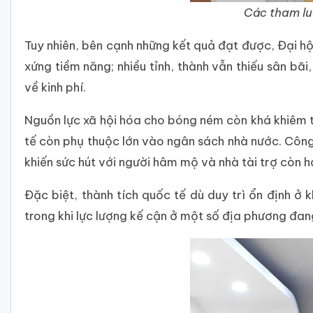
Các tham lu
Tuy nhiên, bên cạnh những kết quả đạt được, Đại hộ
xứng tiềm năng; nhiều tỉnh, thành vẫn thiếu sân bã
về kinh phí.
Nguồn lực xã hội hóa cho bóng ném còn khá khiêm tố
tế còn phụ thuộc lớn vào ngân sách nhà nước. Côn
khiến sức hút với người hâm mộ và nhà tài trợ còn h
Đặc biệt, thành tích quốc tế dù duy trì ổn định ở
trong khi lực lượng kế cận ở một số địa phương đang