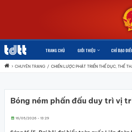
TRANG CHỦ
GIỚI THIỆU
CHỈ ĐẠO ĐIỀ
CHUYÊN TRANG
/
CHIẾN LƯỢC PHÁT TRIỂN THỂ DỤC, THỂ T
Bóng ném phấn đấu duy trì vị t
16/05/2026 - 13:29