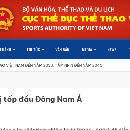
U HÀNH
TIN TỨC
VĂN BẢN
MEDIA
NEWS
HAO VIỆT NAM ĐẾN NĂM 2030, TẦM NHÌN ĐẾN NĂM 2045
rị tốp đầu Đông Nam Á