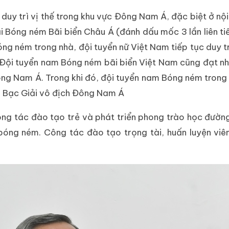
duy trì vị thế trong khu vực Đông Nam Á, đặc biệt ở nộ
 Bóng ném Bãi biển Châu Á (đánh dấu mốc 3 lần liên t
g ném trong nhà, đội tuyển nữ Việt Nam tiếp tục duy trì v
ội tuyển nam Bóng ném bãi biển Việt Nam cũng đạt nhiề
Đông Nam Á. Trong khi đó, đội tuyển nam Bóng ném tron
g Bạc Giải vô địch Đông Nam Á
ng tác đào tạo trẻ và phát triển phong trào học đường.
bóng ném. Công tác đào tạo trọng tài, huấn luyện viê