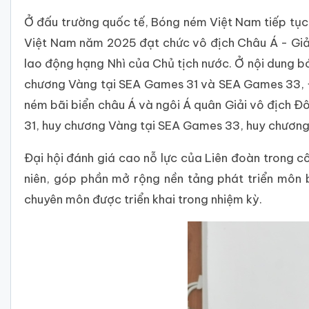
Ở đấu trường quốc tế, Bóng ném Việt Nam tiếp tục 
Việt Nam năm 2025 đạt chức vô địch Châu Á - Giải
lao động hạng Nhì của Chủ tịch nước. Ở nội dung bón
chương Vàng tại SEA Games 31 và SEA Games 33, Đ
ném bãi biển châu Á và ngôi Á quân Giải vô địch 
31, huy chương Vàng tại SEA Games 33, huy chươn
Đại hội đánh giá cao nỗ lực của Liên đoàn trong cô
niên, góp phần mở rộng nền tảng phát triển môn 
chuyên môn được triển khai trong nhiệm kỳ.