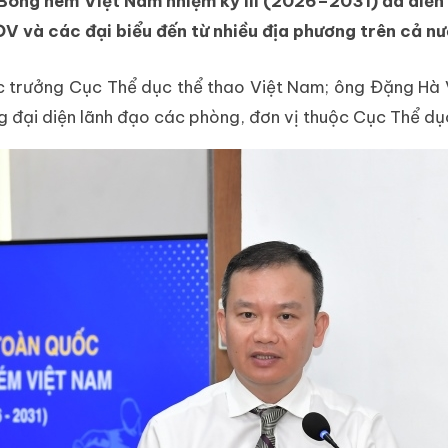
 Bóng ném Việt Nam nhiệm kỳ III (2026–2031) đã diễn r
ĐV và các đại biểu đến từ nhiều địa phương trên cả nư
c trưởng Cục Thể dục thể thao Việt Nam; ông Đặng Hà
g đại diện lãnh đạo các phòng, đơn vị thuộc Cục Thể dụ