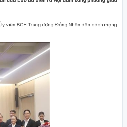
hăn của Lào đã diễn ra Hội đàm song phương giữa
 Ủy viên BCH Trung ương Đảng Nhân dân cách mạng