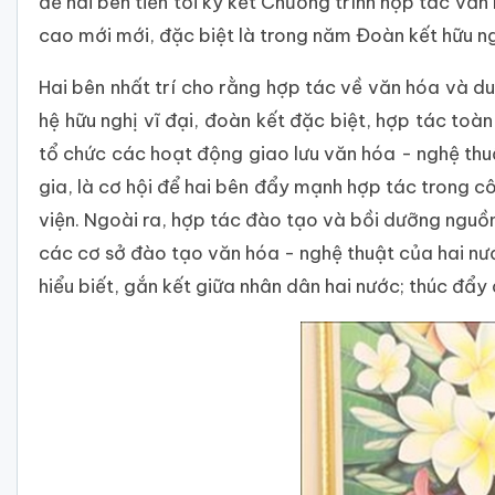
để hai bên tiến tới ký kết Chương trình hợp tác v
cao mới mới, đặc biệt là trong năm Đoàn kết hữu ng
Hai bên nhất trí cho rằng hợp tác về văn hóa và d
hệ hữu nghị vĩ đại, đoàn kết đặc biệt, hợp tác toàn
tổ chức các hoạt động giao lưu văn hóa - nghệ thu
gia, là cơ hội để hai bên đẩy mạnh hợp tác trong cô
viện. Ngoài ra, hợp tác đào tạo và bồi dưỡng nguồ
các cơ sở đào tạo văn hóa - nghệ thuật của hai nư
hiểu biết, gắn kết giữa nhân dân hai nước; thúc đẩ