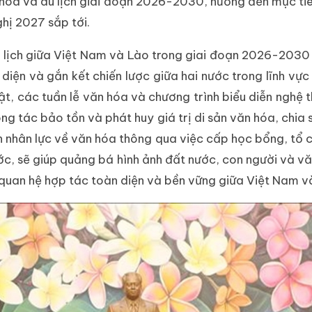
ăn hóa và du lịch giai đoạn 2026-2030, hướng đến mục ti
hị 2027 sắp tới.
u lịch giữa Việt Nam và Lào trong giai đoạn 2026-2030
 diện và gắn kết chiến lược giữa hai nước trong lĩnh vự
ật, các tuần lễ văn hóa và chương trình biểu diễn nghệ 
ng tác bảo tồn và phát huy giá trị di sản văn hóa, chia s
n nhân lực về văn hóa thông qua việc cấp học bổng, tổ
ớc, sẽ giúp quảng bá hình ảnh đất nước, con người và v
y quan hệ hợp tác toàn diện và bền vững giữa Việt Nam v