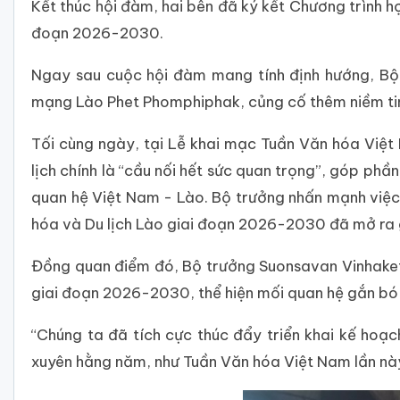
Kết thúc hội đàm, hai bên đã ký kết Chương trình h
đoạn 2026-2030.
Ngay sau cuộc hội đàm mang tính định hướng, B
mạng Lào Phet Phomphiphak, củng cố thêm niềm tin 
Tối cùng ngày, tại Lễ khai mạc Tuần Văn hóa Việ
lịch chính là “cầu nối hết sức quan trọng”, góp phầ
quan hệ Việt Nam - Lào. Bộ trưởng nhấn mạnh việc 
hóa và Du lịch Lào giai đoạn 2026-2030 đã mở ra gi
Đồng quan điểm đó, Bộ trưởng Suonsavan Vinhaket 
giai đoạn 2026-2030, thể hiện mối quan hệ gắn bó 
“Chúng ta đã tích cực thúc đẩy triển khai kế ho
xuyên hằng năm, như Tuần Văn hóa Việt Nam lần nà