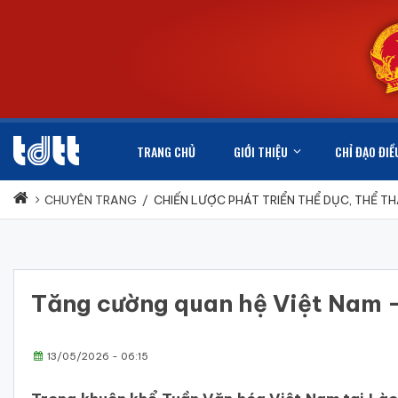
TRANG CHỦ
GIỚI THIỆU
CHỈ ĐẠO ĐIỀ
CHUYÊN TRANG
/
CHIẾN LƯỢC PHÁT TRIỂN THỂ DỤC, THỂ T
Tăng cường quan hệ Việt Nam – 
13/05/2026 - 06:15