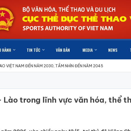
U HÀNH
TIN TỨC
VĂN BẢN
MEDIA
NEWS
HAO VIỆT NAM ĐẾN NĂM 2030, TẦM NHÌN ĐẾN NĂM 2045
Lào trong lĩnh vực văn hóa, thể th