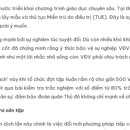
 nước triển khai chương trình giáo dục chuyên sâu. Tại 
ấy mẫu và thủ tục Miễn trừ do điều trị (TUE). Đây là sự
goài ý muốn.
ng mạnh bởi sự nghiêm túc tuyệt đối. Dù còn nhiều khó kh
cốt đã chứng minh rằng ý thức bảo vệ sự nghiệp VĐV k
ạnh như một lời nhắc nhở sống còn: VĐV phải chịu trách 
ch" này khi tổ chức đợt tập huấn rầm rộ cho gần 500 V
t qua bài kiểm tra trắc nghiệm với số điểm từ 80% trở
nhân sự, đảm bảo đoàn quân Thủ đô không chỉ mạnh về c
ra sân tập
 dịch lần này chính là việc đổi mới phương pháp tiếp c