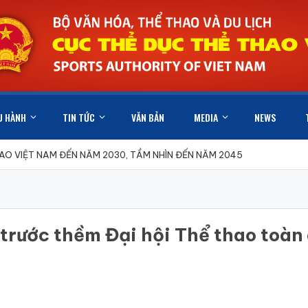
U HÀNH
TIN TỨC
VĂN BẢN
MEDIA
NEWS
HAO VIỆT NAM ĐẾN NĂM 2030, TẦM NHÌN ĐẾN NĂM 2045
rước thềm Đại hội Thể thao toàn q