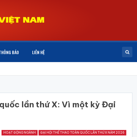
THÔNG BÁO
LIÊN HỆ
uốc lần thứ X: Vì một kỳ Đại
HOẠT ĐỘNG NGÀNH
ĐẠI HỘI THỂ THAO TOÀN QUỐC LẦN THỨ X NĂM 2026