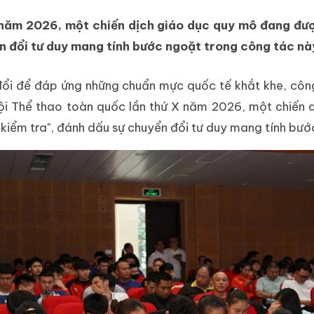
 năm 2026, một chiến dịch giáo dục quy mô đang đư
ển đổi tư duy mang tính bước ngoặt trong công tác nà
 đổi để đáp ứng những chuẩn mực quốc tế khắt khe, côn
hội Thể thao toàn quốc lần thứ X năm 2026, một chiến 
kiểm tra", đánh dấu sự chuyển đổi tư duy mang tính bướ