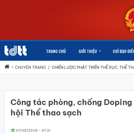
TRANG CHỦ
GIỚI THIỆU
CHỈ ĐẠO ĐIỀ
CHUYÊN TRANG
/
CHIẾN LƯỢC PHÁT TRIỂN THỂ DỤC, THỂ T
Công tác phòng, chống Doping t
hội Thể thao sạch
07/05/2026 - 07:21