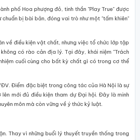
thành phố Hoa phượng đỏ, tinh thần "Play True" được
 chuẩn bị bài bản, đóng vai trò như một "tấm khiên"
ăn về điều kiện vật chất, nhưng việc tổ chức lớp tập
hông có rào cản địa lý. Tại đây, khái niệm "Trách
nhiệm cuối cùng cho bất kỳ chất gì có trong cơ thể
ĐV. Điểm đặc biệt trong công tác của Hà Nội là sự
 lên mới đủ điều kiện tham dự Đại hội. Đây là minh
huyên môn mà còn vững về ý thức kỷ luật.
ận. Thay vì những buổi lý thuyết truyền thống trong