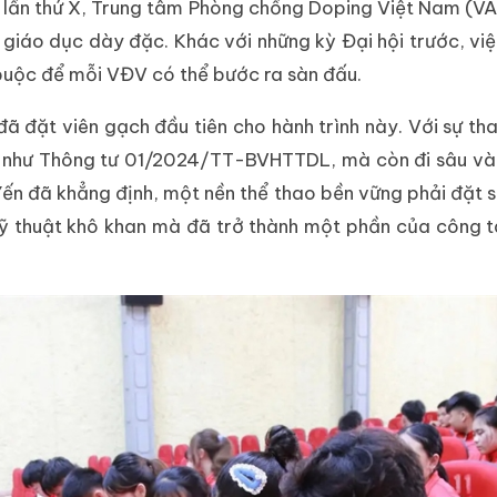
ốc lần thứ X, Trung tâm Phòng chống Doping Việt Nam (V
giáo dục dày đặc. Khác với những kỳ Đại hội trước, vi
t buộc để mỗi VĐV có thể bước ra sàn đấu.
 đặt viên gạch đầu tiên cho hành trình này. Với sự th
ật như Thông tư 01/2024/TT-BVHTTDL, mà còn đi sâu vào
n đã khẳng định, một nền thể thao bền vững phải đặt sứ
ỹ thuật khô khan mà đã trở thành một phần của công t