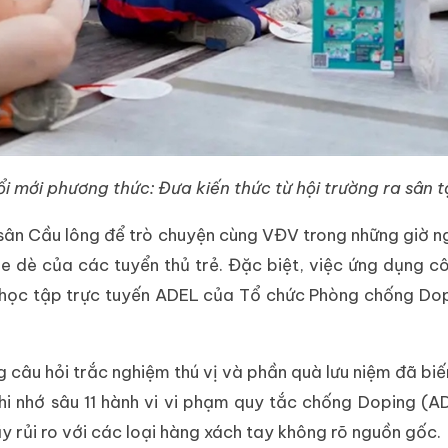
i mới phương thức: Đưa kiến thức từ hội trường ra sân 
sân Cầu lông để trò chuyện cùng VĐV trong những giờ ng
 e dè của các tuyển thủ trẻ. Đặc biệt, việc ứng dụng c
học tập trực tuyến ADEL của Tổ chức Phòng chống Dopi
ng câu hỏi trắc nghiệm thú vị và phần quà lưu niệm đã bi
i nhớ sâu 11 hành vi vi phạm quy tắc chống Doping (AD
 rủi ro với các loại hàng xách tay không rõ nguồn gốc.