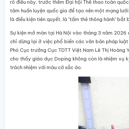
rõ điều này, trước thềm Đại hội Thể thao toàn qu
tâm huấn luyện quốc gia để tạo nên một mạng lưới 
là điều kiện tiên quyết, là "tấm thẻ thông hành" bắ
Sự kiện mở màn tại Hà Nội vào tháng 3 năm 2026 đã
chỉ dừng lại ở việc phổ biến các văn bản pháp lu
Phó Cục trưởng Cục TDTT Việt Nam Lê Thị Hoàng Yế
cho thấy giáo dục Doping không còn là nhiệm vụ k
trách nhiệm với màu cờ sắc áo.