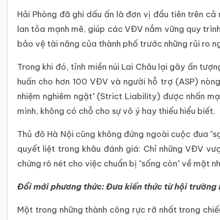
Hải Phòng đã ghi dấu ấn là đơn vị đầu tiên trên cả
lan tỏa mạnh mẽ, giúp các VĐV nắm vững quy trình l
bảo vệ tài năng của thành phố trước những rủi ro n
Trong khi đó, tỉnh miền núi Lai Châu lại gây ấn tượ
huấn cho hơn 100 VĐV và người hỗ trợ (ASP) nòng 
nhiệm nghiêm ngặt" (Strict Liability) được nhấn m
mình, không có chỗ cho sự vô ý hay thiếu hiểu biết.
Thủ đô Hà Nội cũng không đứng ngoài cuộc đua "sạ
quyết liệt trong khâu đánh giá: Chỉ những VĐV vượ
chứng rõ nét cho việc chuẩn bị "sống còn" về mặt 
Đổi mới phương thức: Đưa kiến thức từ hội trường 
Một trong những thành công rực rỡ nhất trong chiến