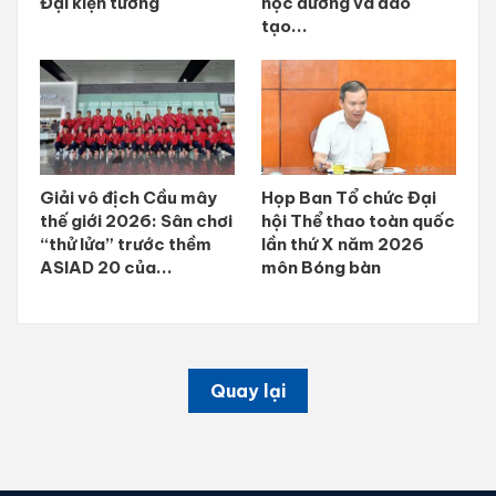
Đại kiện tướng
học đường và đào
tạo...
Giải vô địch Cầu mây
Họp Ban Tổ chức Đại
thế giới 2026: Sân chơi
hội Thể thao toàn quốc
“thử lửa” trước thềm
lần thứ X năm 2026
ASIAD 20 của...
môn Bóng bàn
Quay lại