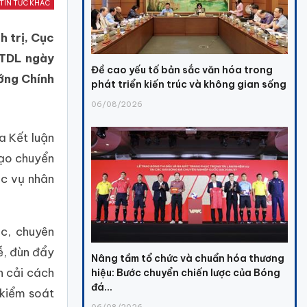
TIN TỨC KHÁC
h trị, Cục
TTDL ngày
Đề cao yếu tố bản sắc văn hóa trong
ớng Chính
phát triển kiến trúc và không gian sống
06/08/2026
a Kết luận
tạo chuyển
ục vụ nhân
c, chuyên
ễ, đùn đẩy
Nâng tầm tổ chức và chuẩn hóa thương
h cải cách
hiệu: Bước chuyển chiến lược của Bóng
đá...
 kiểm soát
06/08/2026