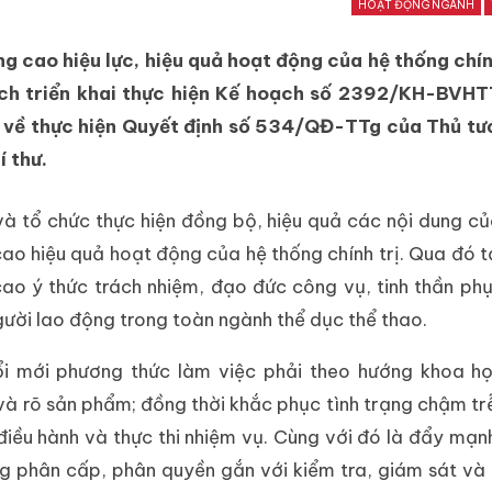
HOẠT ĐỘNG NGÀNH
âng cao hiệu lực, hiệu quả hoạt động của hệ thống chín
ạch triển khai thực hiện Kế hoạch số 2392/KH-BVH
 về thực hiện Quyết định số 534/QĐ-TTg của Thủ tư
 thư.
à tổ chức thực hiện đồng bộ, hiệu quả các nội dung củ
cao hiệu quả hoạt động của hệ thống chính trị. Qua đó 
 cao ý thức trách nhiệm, đạo đức công vụ, tinh thần ph
gười lao động trong toàn ngành thể dục thể thao.
i mới phương thức làm việc phải theo hướng khoa họ
độ và rõ sản phẩm; đồng thời khắc phục tình trạng chậm tr
điều hành và thực thi nhiệm vụ. Cùng với đó là đẩy mạn
ng phân cấp, phân quyền gắn với kiểm tra, giám sát và