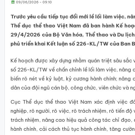
09/06/2026 - 09:10
Trước yêu cầu tiếp tục đổi mới lề lối làm việc, n
Thể dục thể thao Việt Nam đã ban hành Kế ho
29/4/2026 của Bộ Văn hóa, Thể thao và Du lịch
phủ triển khai Kết luận số 226-KL/TW của Ban Bí
Kế hoạch được xây dựng nhằm quán triệt sâu sắc v
số 226-KL/TW về chấn chỉnh lề lối làm việc, nâng 
biến rõ nét về kỷ luật, kỷ cương hành chính; nâng
dân của đội ngũ cán bộ, công chức, viên chức và n
Cục Thể dục thể thao Việt Nam xác định việc đổ
nghiệp, rõ người, rõ việc, rõ trách nhiệm, rõ tiến 
trách nhiệm, nâng cao hiệu quả công tác chỉ đạo, 
hành chính, cải cách thủ tục hành chính, tăng cườ