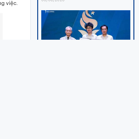
ng việc.
Kỳ thủ Đầu Khương Duy: Tài năng trẻ và
khát vọng vươn tầm Đại kiện tướng
06/08/2026