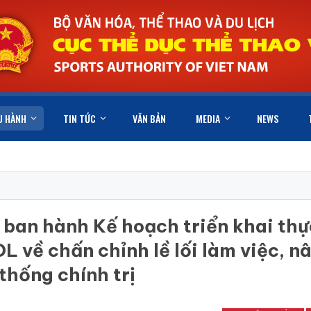
U HÀNH
TIN TỨC
VĂN BẢN
MEDIA
NEWS
 ban hành Kế hoạch triển khai thự
ề chấn chỉnh lề lối làm việc, n
thống chính trị