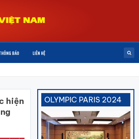
THÔNG BÁO
LIÊN HỆ
OLYMPIC PARIS 2024
c hiện
âng