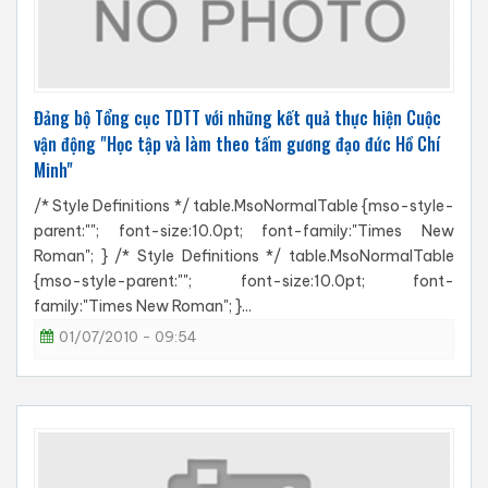
Đảng bộ Tổng cục TDTT với những kết quả thực hiện Cuộc
vận động "Học tập và làm theo tấm gương đạo đức Hồ Chí
Minh"
/* Style Definitions */ table.MsoNormalTable {mso-style-
parent:""; font-size:10.0pt; font-family:"Times New
Roman"; } /* Style Definitions */ table.MsoNormalTable
{mso-style-parent:""; font-size:10.0pt; font-
family:"Times New Roman"; }...
01/07/2010 - 09:54