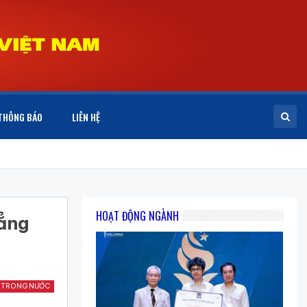
THÔNG BÁO
LIÊN HỆ
HOẠT ĐỘNG NGÀNH
hẳng
 TRONG NƯỚC