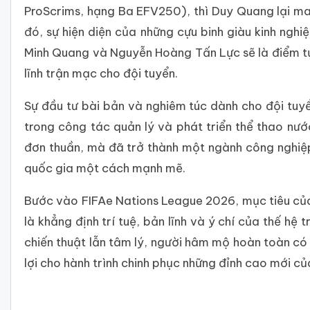
ProScrims, hạng Ba EFV250), thì Duy Quang lại m
đó, sự hiện diện của những cựu binh giàu kinh ngh
Minh Quang và Nguyễn Hoàng Tấn Lực sẽ là điểm tự
lĩnh trận mạc cho đội tuyển.
Sự đầu tư bài bản và nghiêm túc dành cho đội tuy
trong công tác quản lý và phát triển thể thao nướ
đơn thuần, mà đã trở thành một ngành công nghiệp
quốc gia một cách mạnh mẽ.
Bước vào FIFAe Nations League 2026, mục tiêu của 
là khẳng định trí tuệ, bản lĩnh và ý chí của thế hệ
chiến thuật lẫn tâm lý, người hâm mộ hoàn toàn có
lợi cho hành trình chinh phục những đỉnh cao mới củ