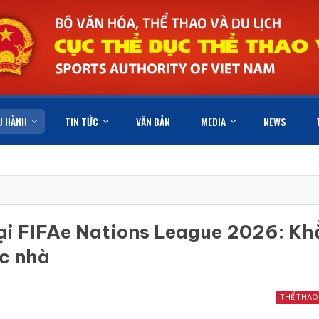
U HÀNH
TIN TỨC
VĂN BẢN
MEDIA
NEWS
tại FIFAe Nations League 2026: K
ớc nhà
THỂ THAO