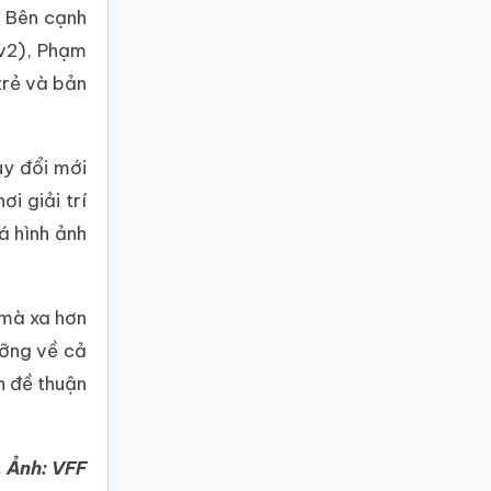
. Bên cạnh
2v2), Phạm
trẻ và bản
uy đổi mới
i giải trí
á hình ảnh
 mà xa hơn
ưỡng về cả
n đề thuận
, Ảnh: VFF