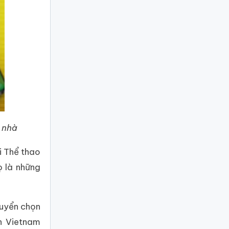
 nhà
i Thể thao
ọ là những
tuyển chọn
ch Vietnam