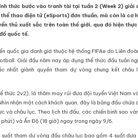
nh thức bước vào tranh tài tại tuần 2 (Week 2) giải
thể thao điện tử (eSports) đơn thuần, mà còn là cơ 
yển thủ xuất sắc trên toàn thế giới, qua đó hiện thự
đồ quốc tế.
yển quốc gia danh giá thuộc hệ thống FIFAe do Liên đo
ootball. Giải đấu năm nay áp dụng thể thức đấu tuần n
ắc nhất giành quyền tham dự vòng chung kết châu l
hể thức 2v2), lá thăm may rủi đưa đội tuyển Việt Nam 
Nhìn nhận một cách khách quan, đây là bảng đấu chứa 
c và châu lục. Theo lịch thi đấu, các chiến binh sao vàn
 phút) và Ấn Độ (18 giờ) ngay trong ngày 9/6.
6 suất tham dự vòng đấu châu lục bao gồm 4 suất dựa 