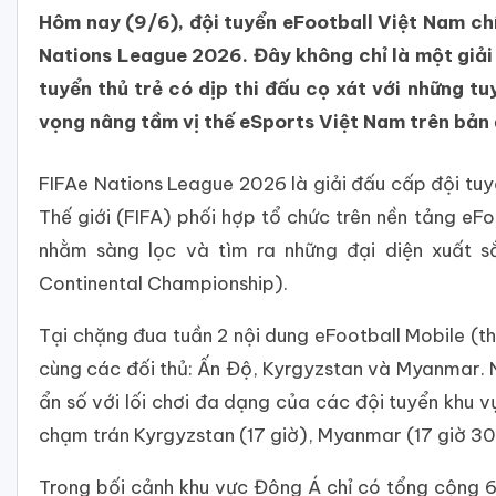
Hôm nay (9/6), đội tuyển eFootball Việt Nam chí
Nations League 2026. Đây không chỉ là một giải 
tuyển thủ trẻ có dịp thi đấu cọ xát với những tu
vọng nâng tầm vị thế eSports Việt Nam trên bản 
FIFAe Nations League 2026 là giải đấu cấp đội tu
Thế giới (FIFA) phối hợp tổ chức trên nền tảng eF
nhằm sàng lọc và tìm ra những đại diện xuất s
Continental Championship).
Tại chặng đua tuần 2 nội dung eFootball Mobile (t
cùng các đối thủ: Ấn Độ, Kyrgyzstan và Myanmar. 
ẩn số với lối chơi đa dạng của các đội tuyển khu vự
chạm trán Kyrgyzstan (17 giờ), Myanmar (17 giờ 30
Trong bối cảnh khu vực Đông Á chỉ có tổng cộng 