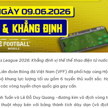
ns League 2026: Khẳng định vị thế thể thao điện tử nước
 Liên đoàn Bóng đá Việt Nam (VFF) đã phối hợp cùng Hộ
bộ khung lực lượng tối ưu gồm 6 tuyển thủ xuất sắc. H
 các vòng tuyển chọn quốc gia gay cấn.
Anh Tuấn và Lê Đỗ Duy Quang -đương kim vô địch vòng 
n thuật nhạy bén với bảng thành tích dày dạn (vô đị