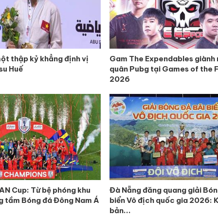
ột thập kỷ khẳng định vị
Gam The Expendables giành 
tsu Huế
quân Pubg tại Games of the 
2026
N Cup: Từ bệ phóng khu
Đà Nẵng đăng quang giải Bón
ng tầm Bóng đá Đông Nam Á
biển Vô địch quốc gia 2026: 
bản...