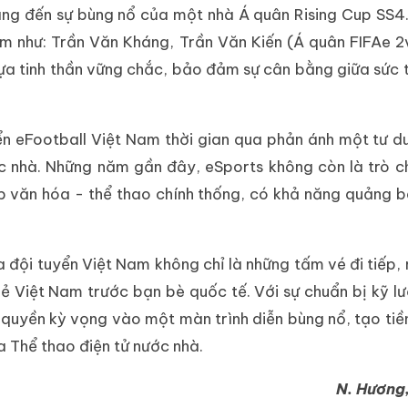
ang đến sự bùng nổ của một nhà Á quân Rising Cup SS4
iệm như: Trần Văn Kháng, Trần Văn Kiến (Á quân FIFAe 
a tinh thần vững chắc, bảo đảm sự cân bằng giữa sức 
ển eFootball Việt Nam thời gian qua phản ánh một tư d
c nhà. Những năm gần đây, eSports không còn là trò chơ
 văn hóa - thể thao chính thống, có khả năng quảng b
đội tuyển Việt Nam không chỉ là những tấm vé đi tiếp,
 trẻ Việt Nam trước bạn bè quốc tế. Với sự chuẩn bị kỹ l
 quyền kỳ vọng vào một màn trình diễn bùng nổ, tạo tiề
a Thể thao điện tử nước nhà.
N. Hương