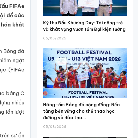
 đấu FIFAe
hội để các
Kỳ thủ Đầu Khương Duy: Tài năng trẻ
c hóa khát
và khát vọng vươn tầm Đại kiện tướng
06/08/2026
àn Bóng đá
ghiêm ngặt
ục (FIFAe
vào bảng C
đựng nhiều
Nâng tầm Bóng đá cộng đồng: Nền
tảng bền vững cho thể thao học
g lần lượt
đường và đào tạo...
05/08/2026
trên sự ổn