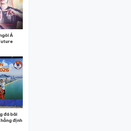
ngôi Á
Future
g đá bãi
Khẳng định