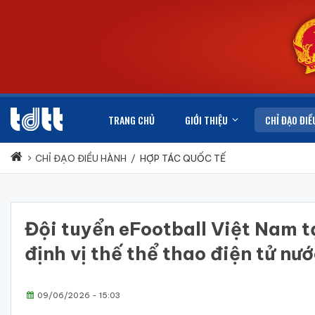
TRANG CHỦ
GIỚI THIỆU
CHỈ ĐẠO ĐIỀ
CHỈ ĐẠO ĐIỀU HÀNH
/
HỢP TÁC QUỐC TẾ
Đội tuyển eFootball Việt Nam 
định vị thế thể thao điện tử nư
09/06/2026 - 15:03