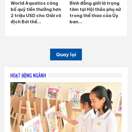
World Aquatics công
Bình đẳng giới là trọng
bố quỹ tiền thưởng hơn
tâm tại Hội thảo phụ nữ
2 triệu USD cho Giải vô
trong thể thao của Ủy
địch Bơi thế...
ban...
Quay lại
HOẠT ĐỘNG NGÀNH