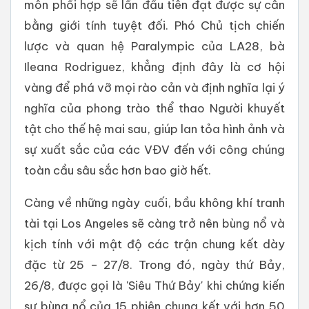
môn phối hợp sẽ lần đầu tiên đạt được sự cân
bằng giới tính tuyệt đối. Phó Chủ tịch chiến
lược và quan hệ Paralympic của LA28, bà
Ileana Rodriguez, khẳng định đây là cơ hội
vàng để phá vỡ mọi rào cản và định nghĩa lại ý
nghĩa của phong trào thể thao Người khuyết
tật cho thế hệ mai sau, giúp lan tỏa hình ảnh và
sự xuất sắc của các VĐV đến với công chúng
toàn cầu sâu sắc hơn bao giờ hết.
Càng về những ngày cuối, bầu không khí tranh
tài tại Los Angeles sẽ càng trở nên bùng nổ và
kịch tính với mật độ các trận chung kết dày
đặc từ 25 – 27/8. Trong đó, ngày thứ Bảy,
26/8, được gọi là 'Siêu Thứ Bảy' khi chứng kiến
sự bùng nổ của 15 phiên chung kết với hơn 50