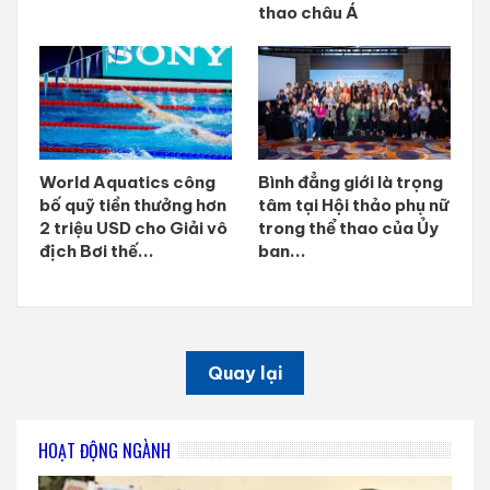
thao châu Á
World Aquatics công
Bình đẳng giới là trọng
bố quỹ tiền thưởng hơn
tâm tại Hội thảo phụ nữ
2 triệu USD cho Giải vô
trong thể thao của Ủy
địch Bơi thế...
ban...
Quay lại
HOẠT ĐỘNG NGÀNH