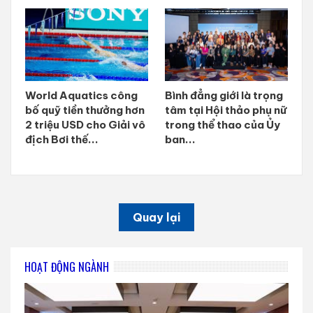
World Aquatics công
Bình đẳng giới là trọng
bố quỹ tiền thưởng hơn
tâm tại Hội thảo phụ nữ
2 triệu USD cho Giải vô
trong thể thao của Ủy
địch Bơi thế...
ban...
Quay lại
HOẠT ĐỘNG NGÀNH