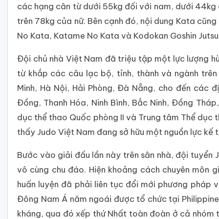
các hạng cân từ dưới 55kg đối với nam, dưới 44kg 
trên 78kg của nữ. Bên cạnh đó, nội dung Kata cũng
No Kata, Katame No Kata và Kodokan Goshin Jutsu, r
Đội chủ nhà Việt Nam đã triệu tập một lực lượng h
từ khắp các câu lạc bộ, tỉnh, thành và ngành trê
Minh, Hà Nội, Hải Phòng, Đà Nẵng, cho đến các 
Đồng, Thanh Hóa, Ninh Bình, Bắc Ninh, Đồng Tháp,
dục thể thao Quốc phòng II và Trung tâm Thể dục 
thấy Judo Việt Nam đang sở hữu một nguồn lực kế t
Bước vào giải đấu lần này trên sân nhà, đội tuyển
vô cùng chu đáo. Hiện khoảng cách chuyên môn g
huấn luyện đã phải liên tục đổi mới phương pháp và
Đông Nam Á năm ngoái được tổ chức tại Philippines
kháng, qua đó xếp thứ Nhất toàn đoàn ở cả nhóm tuổ