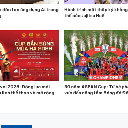
p đào tạo ứng dụng AI trong
Hành trình một thập kỷ khẳng 
g
thế của Jujitsu Huế
ival 2026: Động lực mới
30 năm ASEAN Cup: Từ bệ ph
u lịch thể thao và mở rộng
vực đến nâng tầm Bóng đá Đ