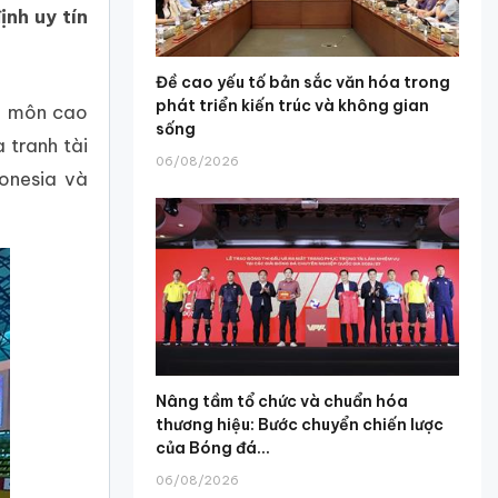
nh uy tín
Đề cao yếu tố bản sắc văn hóa trong
phát triển kiến trúc và không gian
ên môn cao
sống
 tranh tài
06/08/2026
donesia và
Nâng tầm tổ chức và chuẩn hóa
thương hiệu: Bước chuyển chiến lược
của Bóng đá...
06/08/2026