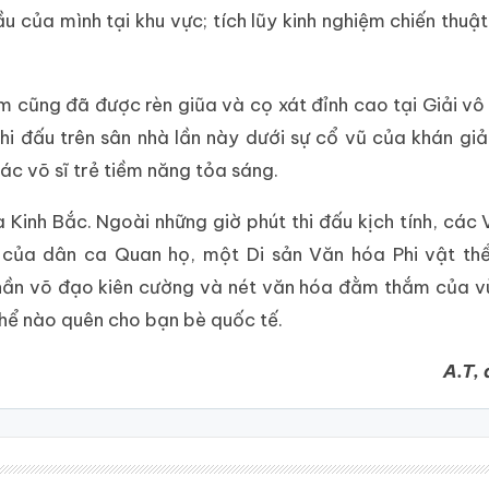
u của mình tại khu vực; tích lũy kinh nghiệm chiến thuậ
 cũng đã được rèn giũa và cọ xát đỉnh cao tại Giải vô
hi đấu trên sân nhà lần này dưới sự cổ vũ của khán giả
các võ sĩ trẻ tiềm năng tỏa sáng.
a Kinh Bắc. Ngoài những giờ phút thi đấu kịch tính, các
 của dân ca Quan họ, một Di sản Văn hóa Phi vật th
thần võ đạo kiên cường và nét văn hóa đằm thắm của v
hể nào quên cho bạn bè quốc tế.
A.T,