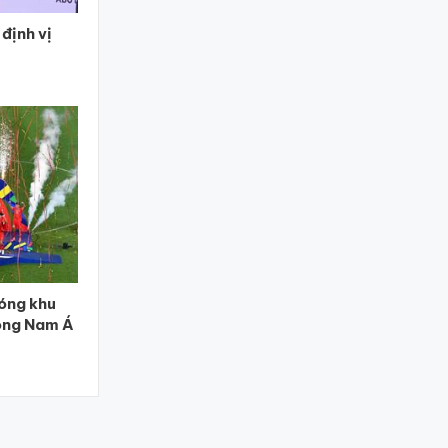
định vị
óng khu
ông Nam Á