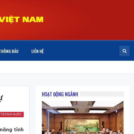
THÔNG BÁO
LIÊN HỆ
HOẠT ĐỘNG NGÀNH
ự
 TRONG NƯỚC
năng tỉnh