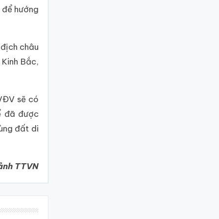
t để hướng
 địch châu
 Kinh Bắc,
 VĐV sẽ có
ể đã được
ùng đất di
 ảnh TTVN