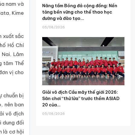
của nam và
Nâng tầm Bóng đá cộng đồng: Nền
tảng bền vững cho thể thao học
Kata, Kime
đường và đào tạo...
05/08/2026
n xuất sắc
phố Hồ Chí
 Nai, Lâm
ng tâm Thể
đơn vị cho
Giải vô địch Cầu mây thế giới 2026:
ự chuẩn bị
Sân chơi “thử lửa” trước thềm ASIAD
, nên ban
20 của...
ải vô địch
05/08/2026
i dung đối
 là cơ hội