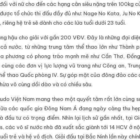
đối với nữ cho đến các hạng cân siêu nặng trên 100kg 
 được tổ chức thi đấu đầy đủ như: Nage No Kata, Ju No 
iêng hệ trẻ sẽ dành cho các lứa tuổi dưới 23 tuổi.
ùng hậu cho giải với gần 200 VĐV. Đây là những đại diệ
n cả nước, từ những trung tâm thể thao lớn như Thành 
địa phương có phong trào mạnh mẽ như Cần Thơ, Đồng
 cùng các đơn vị lực lượng vũ trang như Công an, Tru
thể thao Quốc phòng IV. Sự góp mặt của đông đảo các 
hừa vô cùng dồi dào và có chiều sâu.
 Judo Việt Nam mang theo một quyết tâm rất lớn cùng s
iữa các quốc gia Đông Nam Á đang ngày càng thu hẹp
 đầu tư có trọng điểm. Nhìn lại lịch sử gần nhất, tại Gi
, các võ sĩ nước nhà đã xuất sắc giành tới 14 HCV ở nộ
i trẻ và hệ vô địch. Giải đấu tại Bắc Ninh lần này chính