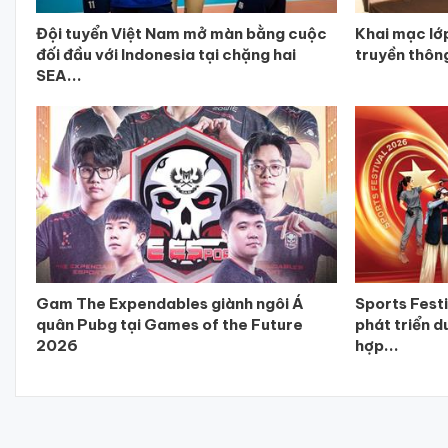
Đội tuyển Việt Nam mở màn bằng cuộc
Khai mạc lớ
đối đầu với Indonesia tại chặng hai
truyền thôn
SEA...
Gam The Expendables giành ngôi Á
Sports Fest
quân Pubg tại Games of the Future
phát triển d
2026
hợp...