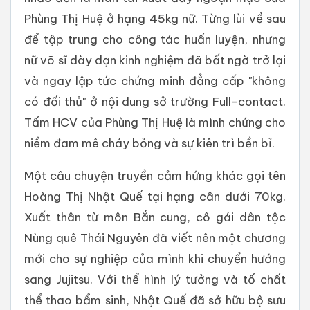
Phùng Thị Huệ ở hạng 45kg nữ. Từng lùi về sau
để tập trung cho công tác huấn luyện, nhưng
nữ võ sĩ dày dạn kinh nghiệm đã bất ngờ trở lại
và ngay lập tức chứng minh đẳng cấp "không
có đối thủ" ở nội dung sở trường Full-contact.
Tấm HCV của Phùng Thị Huệ là mình chứng cho
niềm đam mê cháy bỏng và sự kiên trì bền bỉ.
Một câu chuyện truyền cảm hứng khác gọi tên
Hoàng Thị Nhật Quế tại hạng cân dưới 70kg.
Xuất thân từ môn Bắn cung, cô gái dân tộc
Nùng quê Thái Nguyên đã viết nên một chương
mới cho sự nghiệp của mình khi chuyển hướng
sang Jujitsu. Với thể hình lý tưởng và tố chất
thể thao bẩm sinh, Nhật Quế đã sở hữu bộ sưu