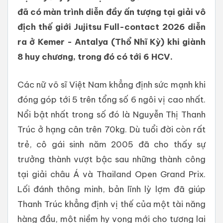
đã có màn trình diễn đầy ấn tượng tại giải vô
địch thế giới Jujitsu Full-contact 2026 diễn
ra ở Kemer - Antalya (Thổ Nhĩ Kỳ) khi giành
8 huy chương, trong đó có tới 6 HCV.
Các nữ võ sĩ Việt Nam khẳng định sức mạnh khi
đóng góp tới 5 trên tổng số 6 ngôi vị cao nhất.
Nổi bật nhất trong số đó là Nguyễn Thị Thanh
Trúc ở hạng cân trên 70kg. Dù tuổi đời còn rất
trẻ, cô gái sinh năm 2005 đã cho thấy sự
trưởng thành vượt bậc sau những thành công
tại giải châu Á và Thailand Open Grand Prix.
Lối đánh thông minh, bản lĩnh lỳ lợm đã giúp
Thanh Trúc khẳng định vị thế của một tài năng
hàng đầu, một niềm hy vọng mới cho tương lai