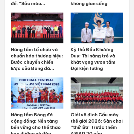
đề: “Sắc màu...
không gian sống
Nâng tầm tổ chức và
Kỳ thủ Đầu Khương
chuẩn hóa thương hiệu:
Duy: Tài năng trẻ và
Bước chuyển chiến
khát vọng vươn tầm
lược của Bóng đá...
Đại kiện tướng
Nâng tầm Bóng đá
Giải vô địch Cầu mây
cộng đồng: Nền tảng
thế giới 2026: Sân chơi
bền vững cho thể thao
“thử lửa” trước thềm
học đường và đào
ASIAD 20 của...