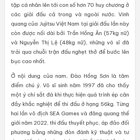
tập cá nhân lên tới con số hơn 70 huy chương ở
các giải đấu cả trong và ngoài nước. Vinh
quang của Jujitsu Việt Nam tại giải đấu lần này
còn được nối dài bởi Trần Hồng Ân (57kg nữ)
và Nguyễn Thị Lệ (48kg nữ), những võ sĩ đã
trải qua chuỗi trận đấu nghẹt thở để bước lên
bục cao nhất.
Ở nội dung của nam, Đào Hồng Sơn là tâm
điểm chú ý. Võ sĩ sinh năm 1997 đã cho thấy
một ý chí sắt đá khi thực hiện quá trình ép cân
đầy khắc nghiệt để thi đấu ở hạng 56kg. Từng
hai lần vô địch SEA Games và đăng quang thế
giới năm 2022, thi đấu thuyết phục, áp đảo đối
phương bằng những đòn đánh kỹ thuật và tư