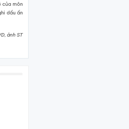
mẽ của môn
ghi dấu ấn
VD, ảnh ST