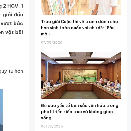
g 2 HCV, 1
 giải đấu
Trao giải Cuộc thi vẽ tranh dành cho
ộ vượt bậc
học sinh toàn quốc với chủ đề: “Sắc
n vật bãi
màu...
07/08/2026
quy tụ hơn
Đề cao yếu tố bản sắc văn hóa trong
phát triển kiến trúc và không gian
sống
06/08/2026