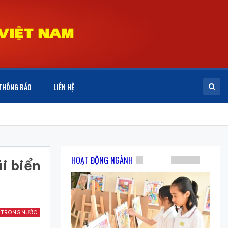
THÔNG BÁO
LIÊN HỆ
HOẠT ĐỘNG NGÀNH
i biển
 TRONG NƯỚC