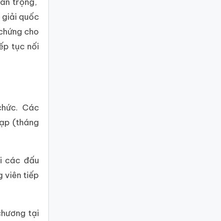
uan trọng,
 giải quốc
 chứng cho
ếp tục nối
 chức. Các
Lạp (tháng
i các đấu
 viên tiếp
chương tại