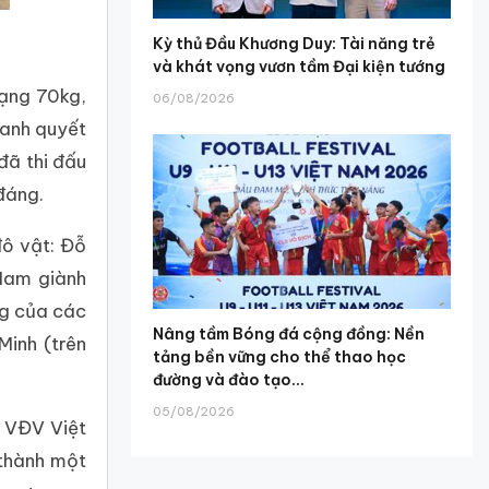
Kỳ thủ Đầu Khương Duy: Tài năng trẻ
và khát vọng vươn tầm Đại kiện tướng
hạng 70kg,
06/08/2026
ranh quyết
đã thi đấu
đáng.
đô vật: Đỗ
Nam giành
ng của các
Nâng tầm Bóng đá cộng đồng: Nền
Minh (trên
tảng bền vững cho thể thao học
đường và đào tạo...
05/08/2026
a VĐV Việt
 thành một