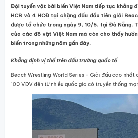
Đội tuyển vật bãi biển Việt Nam tiếp tục khẳng đ
HCB và 4 HCĐ tại chặng đấu đầu tiên giải Beac
được tổ chức trong ngày 9, 10/5, tại Đà Nẵng. T
của các đô vật Việt Nam mà còn cho thấy hướng 
biển trong những năm gần đây.
Khẳng định vị thế trên đấu trường quốc tế
Beach Wrestling World Series - Giải đấu cao nhất 
100 VĐV đến từ nhiều quốc gia có truyền thống mạn