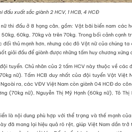
i đấu xuất sắc giành 2 HCV, 1 HCB, 4 HCĐ
nữ thi đấu ở 8 hạng cân, gồm: Vật bãi biển nam các 
 50kg, 60kg, 70kg và trên 70kg. Trong bối cảnh cạnh t
c đối thủ mạnh hơn, nhưng các đô Vật nữ của chúng ta 
n suốt giải đấu để giành được những tấm huy chương xứng 
 đội tuyển. Chủ nhân của 2 tấm HCV này thuộc về các 
(70kg nữ). Tấm HCB duy nhất của đội tuyển Vật Việt 
h. Ngoài ra, các VĐV Việt Nam còn giành 04 HCĐ do cô
ng (70kg nữ), Nguyễn Thị Mỹ Hạnh (60kg nữ), Tô Thị 
iển là nội dung phù hợp với thể trạng và thế mạnh củ
ày đã mang lại hiệu quả rõ rệt, giúp Việt Nam dần trở