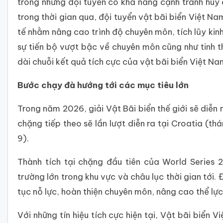
trong những đội tuyển có khả năng cạnh tranh huy 
trong thời gian qua, đội tuyển vật bãi biển Việt N
tế nhằm nâng cao trình độ chuyên môn, tích lũy kin
sự tiến bộ vượt bậc về chuyên môn cũng như tinh t
dài chuỗi kết quả tích cực của vật bãi biển Việt Na
Bước chạy đà hướng tới các mục tiêu lớn
Trong năm 2026, giải Vật Bãi biển thế giới sẽ diễn
chặng tiếp theo sẽ lần lượt diễn ra tại Croatia (t
9).
Thành tích tại chặng đầu tiên của World Series
trường lớn trong khu vực và châu lục thời gian tới
tục nỗ lực, hoàn thiện chuyên môn, nâng cao thể lực 
Với những tín hiệu tích cực hiện tại, Vật bãi biển