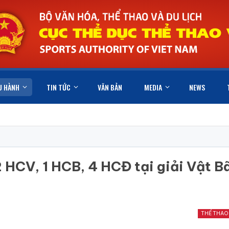
U HÀNH
TIN TỨC
VĂN BẢN
MEDIA
NEWS
 HCV, 1 HCB, 4 HCĐ tại giải Vật Bã
THỂ THAO