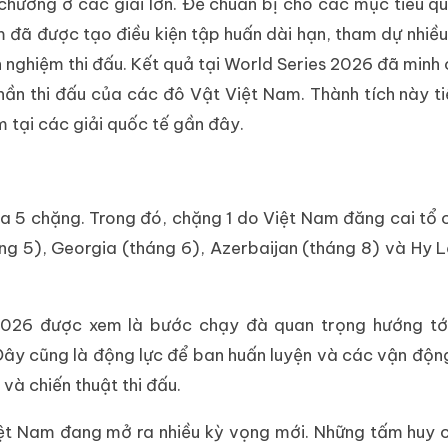
chương ở các giải lớn. Để chuẩn bị cho các mục tiêu q
am đã được tạo điều kiện tập huấn dài hạn, tham dự nhiều
h nghiệm thi đấu. Kết quả tại World Series 2026 đã minh
hần thi đấu của các đô Vật Việt Nam. Thành tích này ti
m tại các giải quốc tế gần đây.
 ra 5 chặng. Trong đó, chặng 1 do Việt Nam đăng cai tổ
háng 5), Georgia (tháng 6), Azerbaijan (tháng 8) và Hy 
 2026 được xem là bước chạy đà quan trọng hướng tớ
. Đây cũng là động lực để ban huấn luyện và các vận động
và chiến thuật thi đấu.
 Việt Nam đang mở ra nhiều kỳ vọng mới. Những tấm huy 