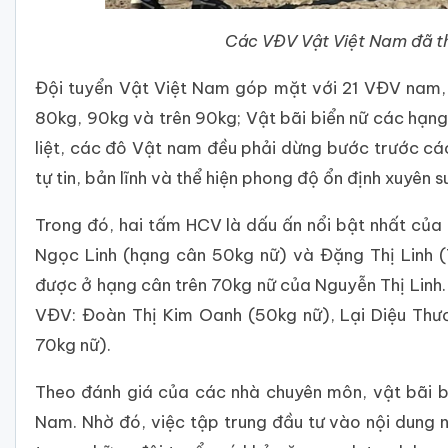
Các VĐV Vật Việt Nam đã th
Đội tuyển Vật Việt Nam góp mặt với 21 VĐV nam, 
80kg, 90kg và trên 90kg; Vật bãi biển nữ các hạng
liệt, các đô Vật nam đều phải dừng bước trước cá
tự tin, bản lĩnh và thể hiện phong độ ổn định xuyê
Trong đó, hai tấm HCV là dấu ấn nổi bật nhất của
Ngọc Linh (hạng cân 50kg nữ) và Đặng Thị Linh 
được ở hạng cân trên 70kg nữ của Nguyễn Thị Lin
VĐV: Đoàn Thị Kim Oanh (50kg nữ), Lại Diệu Thươ
70kg nữ).
Theo đánh giá của các nhà chuyên môn, vật bãi b
Nam. Nhờ đó, việc tập trung đầu tư vào nội dung n