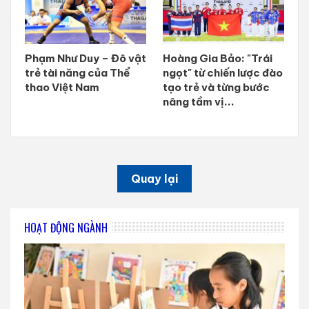
Phạm Như Duy – Đô vật
Hoàng Gia Bảo: "Trái
trẻ tài năng của Thể
ngọt" từ chiến lược đào
thao Việt Nam
tạo trẻ và từng bước
nâng tầm vị...
Quay lại
HOẠT ĐỘNG NGÀNH