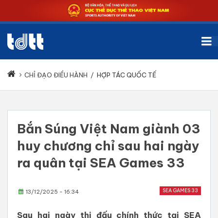
CHỈ ĐẠO ĐIỀU HÀNH
/
HỢP TÁC QUỐC TẾ
Bắn Súng Việt Nam giành 03
huy chương chỉ sau hai ngày
ra quân tại SEA Games 33
SEA GAMES 33
13/12/2025 - 16:34
Sau hai ngày thi đấu chính thức tại SEA