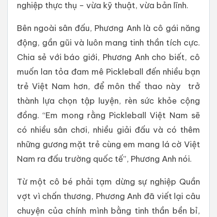
nghiệp thực thụ – vừa kỹ thuật, vừa bản lĩnh.
Bên ngoài sân đấu, Phương Anh là cô gái năng
động, gần gũi và luôn mang tinh thần tích cực.
Chia sẻ với báo giới, Phương Anh cho biết, cô
muốn lan tỏa đam mê Pickleball đến nhiều bạn
trẻ Việt Nam hơn, để môn thể thao này trở
thành lựa chọn tập luyện, rèn sức khỏe cộng
đồng. “Em mong rằng Pickleball Việt Nam sẽ
có nhiều sân chơi, nhiều giải đấu và có thêm
những gương mặt trẻ cùng em mang lá cờ Việt
Nam ra đấu trường quốc tế”, Phương Anh nói.
Từ một cô bé phải tạm dừng sự nghiệp Quần
vợt vì chấn thương, Phương Anh đã viết lại câu
chuyện của chính mình bằng tinh thần bền bỉ,