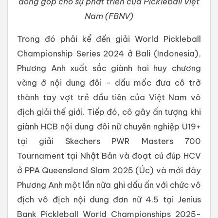
đóng góp cho sự phát triển của Pickleball Việt
Nam (FBNV)
Trong đó phải kể đến giải World Pickleball
Championship Series 2024 ở Bali (Indonesia),
Phương Anh xuất sắc giành hai huy chương
vàng ở nội dung đôi – dấu mốc đưa cô trở
thành tay vợt trẻ đầu tiên của Việt Nam vô
địch giải thế giới. Tiếp đó, cô gây ấn tượng khi
giành HCB nội dung đôi nữ chuyên nghiệp U19+
tại giải Skechers PWR Masters 700
Tournament tại Nhật Bản và đoạt cú đúp HCV
ở PPA Queensland Slam 2025 (Úc) và mới đây
Phương Anh một lần nữa ghi dấu ấn với chức vô
địch vô địch nội dung đơn nữ 4.5 tại Jenius
Bank Pickleball World Championships 2025-