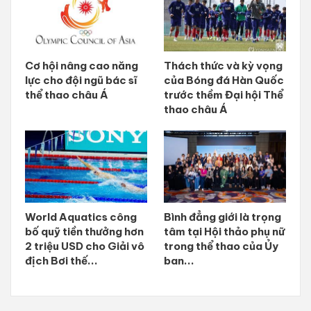
Cơ hội nâng cao năng
Thách thức và kỳ vọng
lực cho đội ngũ bác sĩ
của Bóng đá Hàn Quốc
thể thao châu Á
trước thềm Đại hội Thể
thao châu Á
World Aquatics công
Bình đẳng giới là trọng
bố quỹ tiền thưởng hơn
tâm tại Hội thảo phụ nữ
2 triệu USD cho Giải vô
trong thể thao của Ủy
địch Bơi thế...
ban...