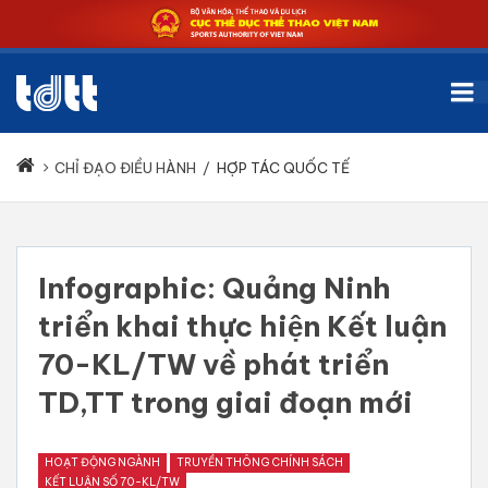
CHỈ ĐẠO ĐIỀU HÀNH
/
HỢP TÁC QUỐC TẾ
Infographic: Quảng Ninh
triển khai thực hiện Kết luận
70-KL/TW về phát triển
TD,TT trong giai đoạn mới
HOẠT ĐỘNG NGÀNH
TRUYỀN THÔNG CHÍNH SÁCH
KẾT LUẬN SỐ 70-KL/TW