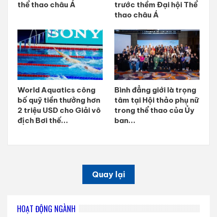
thể thao châu Á
trước thềm Đại hội Thể
thao châu Á
World Aquatics công
Bình đẳng giới là trọng
bố quỹ tiền thưởng hơn
tâm tại Hội thảo phụ nữ
2 triệu USD cho Giải vô
trong thể thao của Ủy
địch Bơi thế...
ban...
Quay lại
HOẠT ĐỘNG NGÀNH