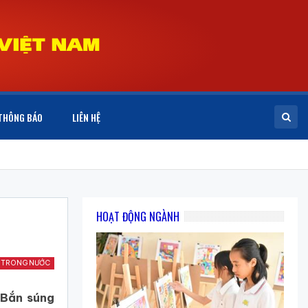
THÔNG BÁO
LIÊN HỆ
HOẠT ĐỘNG NGÀNH
 TRONG NƯỚC
 Bắn súng