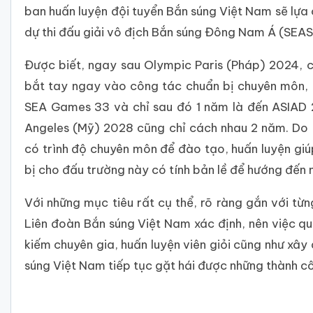
ban huấn luyện đội tuyển Bắn súng Việt Nam sẽ lựa 
dự thi đấu giải vô địch Bắn súng Đông Nam Á (SEASA)
Được biết, ngay sau Olympic Paris (Pháp) 2024, 
bắt tay ngay vào công tác chuẩn bị chuyên môn, 
SEA Games 33 và chỉ sau đó 1 năm là đến ASIAD 
Angeles (Mỹ) 2028 cũng chỉ cách nhau 2 năm. Do
có trình độ chuyên môn để đào tạo, huấn luyện giú
bị cho đấu trường này có tính bản lề để hướng đến m
Với những mục tiêu rất cụ thể, rõ ràng gắn với t
Liên đoàn Bắn súng Việt Nam xác định, nên việc quan
kiếm chuyên gia, huấn luyện viên giỏi cũng như xây
súng Việt Nam tiếp tục gặt hái được những thành 