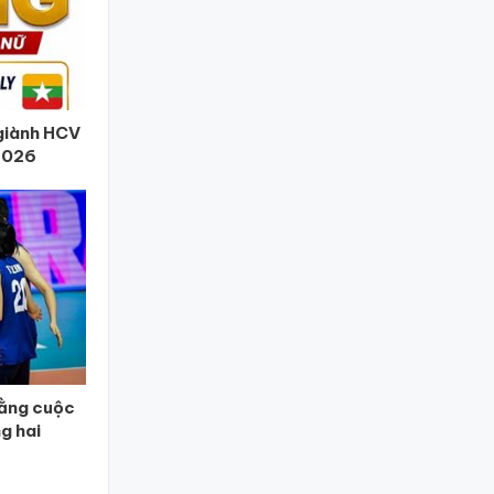
giành HCV
 2026
bằng cuộc
ng hai