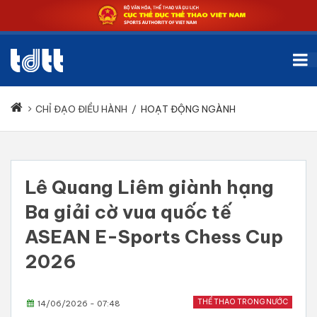
CHỈ ĐẠO ĐIỀU HÀNH
/
HOẠT ĐỘNG NGÀNH
Lê Quang Liêm giành hạng
Ba giải cờ vua quốc tế
ASEAN E-Sports Chess Cup
2026
THỂ THAO TRONG NƯỚC
14/06/2026 - 07:48