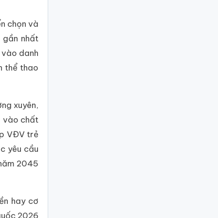
ển chọn và
à gần nhất
h vào danh
n thể thao
ờng xuyên,
g vào chất
ấp VĐV trẻ
ác yêu cầu
n năm 2045
iền hay cơ
 quốc 2026