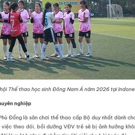
 hội Thể thao học sinh Đông Nam Á năm 2026 tại Indone
huyên nghiệp
hù Đổng là sân chơi thể thao cấp Bộ duy nhất dành cho
 việc theo dõi, bồi dưỡng VĐV trẻ sẽ bị ảnh hưởng khô