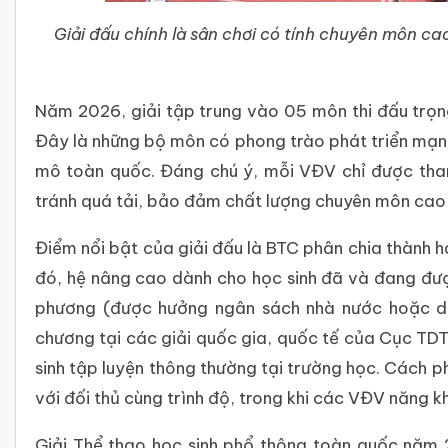
Giải đấu chính là sân chơi có tính chuyên môn c
Năm 2026, giải tập trung vào 05 môn thi đấu trọng
Đây là những bộ môn có phong trào phát triển mạnh
mô toàn quốc. Đáng chú ý, mỗi VĐV chỉ được tham
tránh quá tải, bảo đảm chất lượng chuyên môn cao 
Điểm nổi bật của giải đấu là BTC phân chia thành h
đó, hệ nâng cao dành cho học sinh đã và đang đượ
phương (được hưởng ngân sách nhà nước hoặc doa
chương tại các giải quốc gia, quốc tế của Cục TD
sinh tập luyện thông thường tại trường học. Cách phâ
với đối thủ cùng trình độ, trong khi các VĐV năng 
Giải Thể thao học sinh phổ thông toàn quốc năm