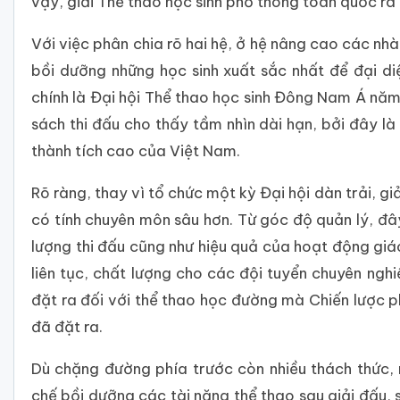
vậy, giải Thể thao học sinh phổ thông toàn quốc ra 
Với việc phân chia rõ hai hệ, ở hệ nâng cao các nh
bồi dưỡng những học sinh xuất sắc nhất để đại d
chính là Đại hội Thể thao học sinh Đông Nam Á năm 
sách thi đấu cho thấy tầm nhìn dài hạn, bởi đây là
thành tích cao của Việt Nam.
Rõ ràng, thay vì tổ chức một kỳ Đại hội dàn trải, g
có tính chuyên môn sâu hơn. Từ góc độ quản lý, đâ
lượng thi đấu cũng như hiệu quả của hoạt động giá
liên tục, chất lượng cho các đội tuyển chuyên nghi
đặt ra đối với thể thao học đường mà Chiến lược
đã đặt ra.
Dù chặng đường phía trước còn nhiều thách thức, 
chế bồi dưỡng các tài năng thể thao sau giải đấu, 