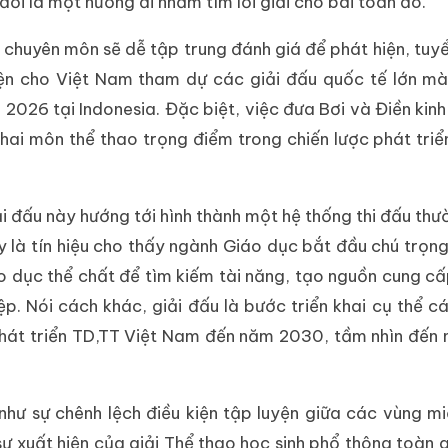
đời là một hướng đi nhằm tìm lời giải cho bài toán đó.
à chuyên môn sẽ dễ tập trung đánh giá để phát hiện, tuy
iện cho Việt Nam tham dự các giải đấu quốc tế lớn m
2026 tại Indonesia. Đặc biệt, việc đưa Bơi và Điền kin
 hai môn thể thao trọng điểm trong chiến lược phát triể
iải đấu này hướng tới hình thành một hệ thống thi đấu thư
y là tín hiệu cho thấy ngành Giáo dục bắt đầu chú trọn
o dục thể chất để tìm kiếm tài năng, tạo nguồn cung c
ệp. Nói cách khác, giải đấu là bước triển khai cụ thể c
 phát triển TD,TT Việt Nam đến năm 2030, tầm nhìn đế
như sự chênh lệch điều kiện tập luyện giữa các vùng m
sự xuất hiện của giải Thể thao học sinh phổ thông toàn