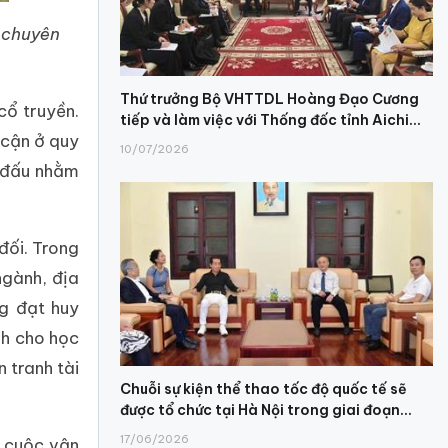
o chuyên
Thứ trưởng Bộ VHTTDL Hoàng Đạo Cương
cổ truyền.
tiếp và làm việc với Thống đốc tỉnh Aichi...
 cận ở quy
10/07/2026
i đấu nhằm
đối. Trong
ngành, địa
g đạt huy
nh cho học
n tranh tài
Chuỗi sự kiện thể thao tốc độ quốc tế sẽ
được tổ chức tại Hà Nội trong giai đoạn...
17/06/2026
 cuộc vận