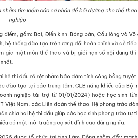
ao nhằm tìm kiếm các cá nhân để bồi dưỡng cho thể tha
nghiệp
 điểm, gồm: Bơi, Điền kinh, Bóng bàn, Cầu lông và Võ 
, hệ thống đào tạo trẻ tương đối hoàn chỉnh và dễ tiếp
 gia một môn thể thao và bị giới hạn số nội dung th
nhất.
ai hệ thi đấu rõ rệt nhằm bảo đảm tính công bằng tuyệt 
c đào tạo tại các trung tâm, CLB năng khiếu của Bộ, 
nh nghiệp tài trợ từ 01/01/2024) hoặc học sinh từn
TT Việt Nam, các Liên đoàn thể thao. Hệ phong trào dà
n chia hai hệ thi đấu giúp các học sinh phong trào tự ti
khiếu có một môi trường cọ xát đỉnh cao đúng nghĩa.
 2026 được tổ chức tại tỉnh Lâm Đồng nhằm đẩy mạnh