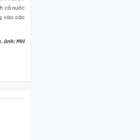
nh cả nước
ng vào các
, ảnh: MH