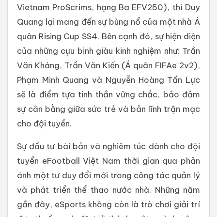
Vietnam ProScrims, hạng Ba EFV250), thì Duy
Quang lại mang đến sự bùng nổ của một nhà Á
quân Rising Cup SS4. Bên cạnh đó, sự hiện diện
của những cựu binh giàu kinh nghiệm như: Trần
Văn Kháng, Trần Văn Kiến (Á quân FIFAe 2v2),
Phạm Minh Quang và Nguyễn Hoàng Tấn Lực
sẽ là điểm tựa tinh thần vững chắc, bảo đảm
sự cân bằng giữa sức trẻ và bản lĩnh trận mạc
cho đội tuyển.
Sự đầu tư bài bản và nghiêm túc dành cho đội
tuyển eFootball Việt Nam thời gian qua phản
ánh một tư duy đổi mới trong công tác quản lý
và phát triển thể thao nước nhà. Những năm
gần đây, eSports không còn là trò chơi giải trí