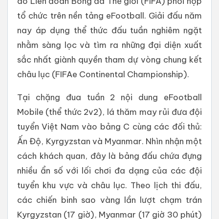
do Liên đoàn Bóng đá Thế giới (FIFA) phối hợp
tổ chức trên nền tảng eFootball. Giải đấu năm
nay áp dụng thể thức đấu tuần nghiêm ngặt
nhằm sàng lọc và tìm ra những đại diện xuất
sắc nhất giành quyền tham dự vòng chung kết
châu lục (FIFAe Continental Championship).
Tại chặng đua tuần 2 nội dung eFootball
Mobile (thể thức 2v2), lá thăm may rủi đưa đội
tuyển Việt Nam vào bảng C cùng các đối thủ:
Ấn Độ, Kyrgyzstan và Myanmar. Nhìn nhận một
cách khách quan, đây là bảng đấu chứa đựng
nhiều ẩn số với lối chơi đa dạng của các đội
tuyển khu vực và châu lục. Theo lịch thi đấu,
các chiến binh sao vàng lần lượt chạm trán
Kyrgyzstan (17 giờ), Myanmar (17 giờ 30 phút)