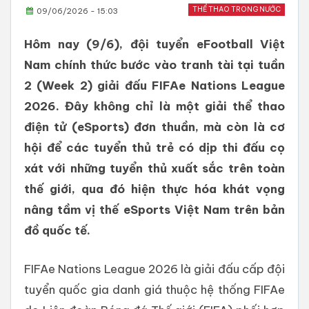
THỂ THAO TRONG NƯỚC
09/06/2026 - 15:03
Hôm nay (9/6), đội tuyển eFootball Việt
Nam chính thức bước vào tranh tài tại tuần
2 (Week 2) giải đấu FIFAe Nations League
2026. Đây không chỉ là một giải thể thao
điện tử (eSports) đơn thuần, mà còn là cơ
hội để các tuyển thủ trẻ có dịp thi đấu cọ
xát với những tuyển thủ xuất sắc trên toàn
thế giới, qua đó hiện thực hóa khát vọng
nâng tầm vị thế eSports Việt Nam trên bản
đồ quốc tế.
FIFAe Nations League 2026 là giải đấu cấp đội
tuyển quốc gia danh giá thuộc hệ thống FIFAe