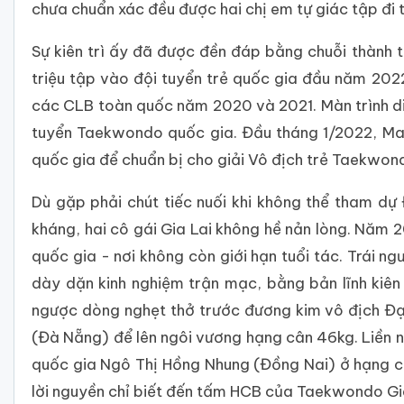
chưa chuẩn xác đều được hai chị em tự giác tập đi t
Sự kiên trì ấy đã được đền đáp bằng chuỗi thành tí
triệu tập vào đội tuyển trẻ quốc gia đầu năm 20
các CLB toàn quốc năm 2020 và 2021. Màn trình diễ
tuyển Taekwondo quốc gia. Đầu tháng 1/2022, Mai 
quốc gia để chuẩn bị cho giải Vô địch trẻ Taekwo
Dù gặp phải chút tiếc nuối khi không thể tham dự 
kháng, hai cô gái Gia Lai không hề nản lòng. Năm 2
quốc gia - nơi không còn giới hạn tuổi tác. Trái n
dày dặn kinh nghiệm trận mạc, bằng bản lĩnh kiên
ngược dòng nghẹt thở trước đương kim vô địch Đại
(Đà Nẵng) để lên ngôi vương hạng cân 46kg. Liền 
quốc gia Ngô Thị Hồng Nhung (Đồng Nai) ở hạng c
lời nguyền chỉ biết đến tấm HCB của Taekwondo Gia 