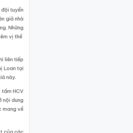
 đội tuyển
án giả nhà
ơng. Những
hêm vị thế
 liên tiếp
ị Loan tại
iá này.
ề tấm HCV
ở nội dung
ục mang về
ắt của các