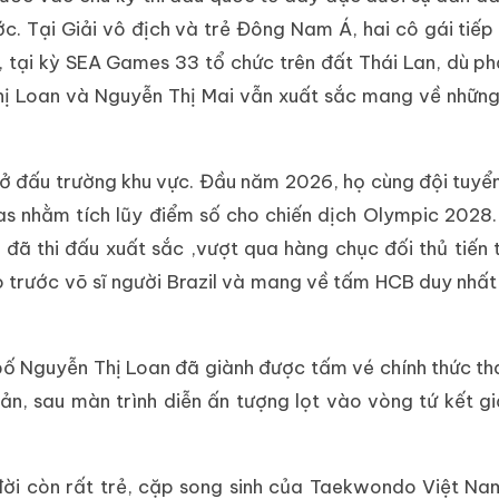
c. Tại Giải vô địch và trẻ Đông Nam Á, hai cô gái tiếp
 tại kỳ SEA Games 33 tổ chức trên đất Thái Lan, dù ph
Thị Loan và Nguyễn Thị Mai vẫn xuất sắc mang về nhữ
 ở đấu trường khu vực. Đầu năm 2026, họ cùng đội tuyể
s nhằm tích lũy điểm số cho chiến dịch Olympic 2028
 đã thi đấu xuất sắc ,vượt qua hàng chục đối thủ tiến
ao trước võ sĩ người Brazil và mang về tấm HCB duy nhấ
ố Nguyễn Thị Loan đã giành được tấm vé chính thức t
ản, sau màn trình diễn ấn tượng lọt vào vòng tứ kết gi
i đời còn rất trẻ, cặp song sinh của Taekwondo Việt N