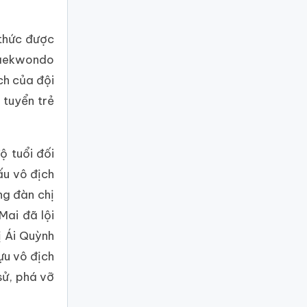
 thức được
 Taekwondo
ch của đội
 tuyển trẻ
ộ tuổi đối
ấu vô địch
ng đàn chị
Mai đã lội
ị Ái Quỳnh
ựu vô địch
sử, phá vỡ