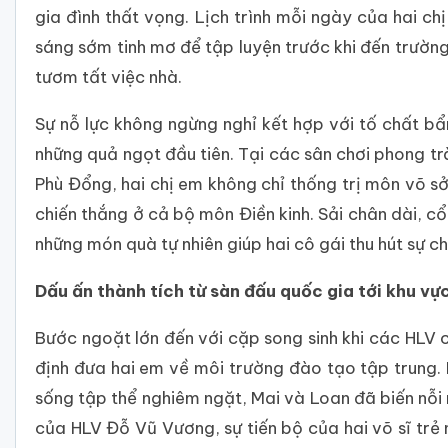
gia đình thất vọng. Lịch trình mỗi ngày của hai c
sáng sớm tinh mơ để tập luyện trước khi đến trường
tươm tất việc nhà.
Sự nỗ lực không ngừng nghỉ kết hợp với tố chất b
những quả ngọt đầu tiên. Tại các sân chơi phong tr
Phù Đổng, hai chị em không chỉ thống trị môn võ s
chiến thắng ở cả bộ môn Điền kinh. Sải chân dài, cổ
những món quà tự nhiên giúp hai cô gái thu hút sự c
Dấu ấn thành tích từ sàn đấu quốc gia tới khu vự
Bước ngoặt lớn đến với cặp song sinh khi các HLV 
định đưa hai em về môi trường đào tạo tập trung. 
sống tập thể nghiêm ngặt, Mai và Loan đã biến nỗi 
của HLV Đỗ Vũ Vương, sự tiến bộ của hai võ sĩ trẻ