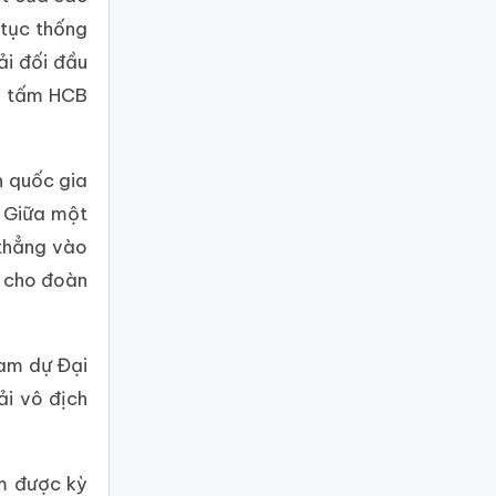
 tục thống
ải đối đầu
ng tấm HCB
n quốc gia
. Giữa một
 thẳng vào
t cho đoàn
ham dự Đại
ải vô địch
am được kỳ