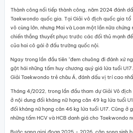
Thành công nối tiếp thành công, năm 2024 đánh dấ
Taekwondo quốc gia. Tại Giải vô địch quốc gia tổ 
vô cùng lớn, nhưng Mai và Loan một lần nữa chứng
chiến thắng thuyết phục trước các đối thủ mạnh đ
của hai cô gái ở đấu trường quốc nội.
Ngay trong lần đầu tiên "đem chuông đi đánh xứ ngư
gặt hái những tấm huy chương quý giá lứa tuổi U17
Giải Taekwondo trẻ châu Á, đánh dấu vị trí cao nh
Tháng 4/2022, trong lần đầu tham dự Giải Vô đị
ở nội dung đối kháng nữ hạng cân 49 kg lứa tuổi U
đối kháng nữ hạng cân 46 kg lứa tuổi U17. Cũng ở g
những tấm HCV và HCB danh giá cho Taekwondo n
Bước sang giai đoạn 2025 - 2026, cặp song sinh b