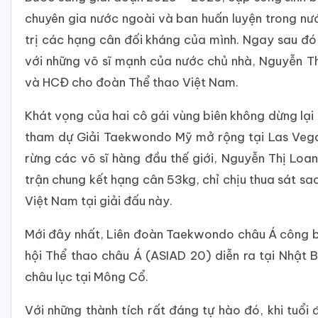
chuyên gia nước ngoài và ban huấn luyện trong nướ
trị các hạng cân đối kháng của mình. Ngay sau đó,
với những võ sĩ mạnh của nước chủ nhà, Nguyễn 
và HCĐ cho đoàn Thể thao Việt Nam.
Khát vọng của hai cô gái vùng biên không dừng lại
tham dự Giải Taekwondo Mỹ mở rộng tại Las Vega
rừng các võ sĩ hàng đầu thế giới, Nguyễn Thị Loan
trận chung kết hạng cân 53kg, chỉ chịu thua sát s
Việt Nam tại giải đấu này.
Mới đây nhất, Liên đoàn Taekwondo châu Á công b
hội Thể thao châu Á (ASIAD 20) diễn ra tại Nhật B
châu lục tại Mông Cổ.
Với những thành tích rất đáng tự hào đó, khi tuổ