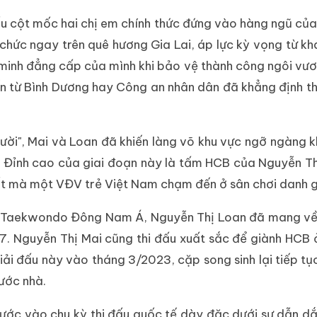
u cột mốc hai chị em chính thức đứng vào hàng ngũ của
chức ngay trên quê hương Gia Lai, áp lực kỳ vọng từ kh
 minh đẳng cấp của mình khi bảo vệ thành công ngôi vư
ến từ Bình Dương hay Công an nhân dân đã khẳng định t
ời", Mai và Loan đã khiến làng võ khu vực ngỡ ngàng khi
. Đỉnh cao của giai đoạn này là tấm HCB của Nguyễn Th
ất mà một VĐV trẻ Việt Nam chạm đến ở sân chơi danh g
ch Taekwondo Đông Nam Á, Nguyễn Thị Loan đã mang v
17. Nguyễn Thị Mai cũng thi đấu xuất sắc để giành HCB 
iải đấu này vào tháng 3/2023, cặp song sinh lại tiếp t
ước nhà.
ước vào chu kỳ thi đấu quốc tế dày đặc dưới sự dẫn d