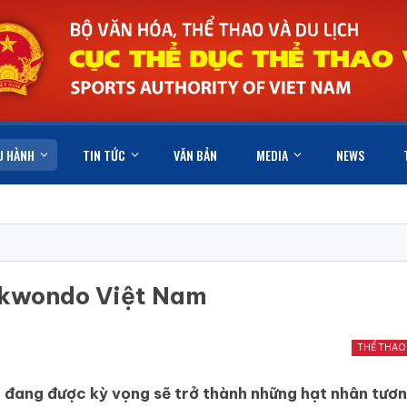
U HÀNH
TIN TỨC
VĂN BẢN
MEDIA
NEWS
aekwondo Việt Nam
THỂ THAO
 đang được kỳ vọng sẽ trở thành những hạt nhân tương