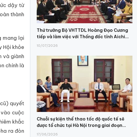
hức dậy từ
hoàn thành
Thứ trưởng Bộ VHTTDL Hoàng Đạo Cương
tiếp và làm việc với Thống đốc tỉnh Aichi...
g mang lại
10/07/2026
y Hội khỏe
n và giành
n chính là
(cũ) quyết
c vào cuộc
Chuỗi sự kiện thể thao tốc độ quốc tế sẽ
ghiêm khắc
được tổ chức tại Hà Nội trong giai đoạn...
pha ra đòn
17/06/2026