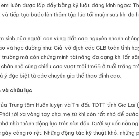
hị em luôn được lấp đầy bằng kỷ luật đáng kinh ngạc: T
 và tiếp tục bước lên thảm tập lúc tối muộn sau khi đã 
ẩm sinh của người con vùng đất cao nguyên nhanh chón
ào và học đường như: Giải vô địch các CLB toàn tỉnh ha
ở trường mà còn chứng minh tài năng đa dạng khi lấn sâ
 chân nhỏ cùng chiều cao vượt trội 1m65 ở tuổi trăng trò
hú ý đặc biệt từ các chuyên gia thể thao đỉnh cao.
c và châu lục
của Trung tâm Huấn luyện và Thi đấu TDTT tỉnh Gia Lai 
Phải rời xa vòng tay cha mẹ từ khi còn rất nhỏ để bướ
nhớ nhà thành động lực trên sàn đấu. Dưới sự uốn nắn n
 ngày càng rõ rệt. Những động tác kỹ thuật khó, những 