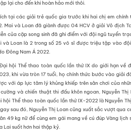
ập lại cho đến khi hoàn hảo mới thôi.
ch tại các giải trẻ quốc gia trước khi hai chị em chính
22. Mai và Loan đã giành được 04 HCV ở giải Vô địch
n của cặp song sinh đã ghi điểm với đội ngũ tuyển trạ
và Loan là 2 trong số 25 võ sĩ được triệu tập vào đội
ndo Đông Nam Á 2022.
Đại hội Thể thao toàn quốc lần thứ IX do giới hạn về đ
023, khi vừa tròn 17 tuổi, họ chính thức bước vào giải đ
gược với áp lực tâm lý khủng khiếp trên sân chơi của nhữ
 cường và chiến thuật thi đấu khôn ngoan, Nguyễn Thị 
 hội Thể thao toàn quốc lần thứ IX-2022 là Nguyễn Th
ngay sau đó, Nguyễn Thị Loan cũng xuất sắc vượt qua c
ân 49 kg nữ để cùng em gái mang về cú đúp Vàng lịch 
Lai suốt hơn hai thập kỷ.